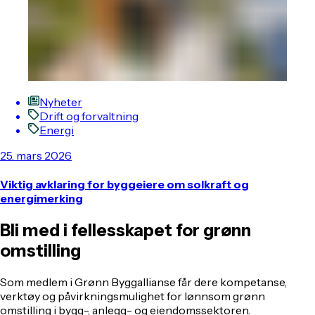
Nyheter
Drift og forvaltning
Energi
25. mars 2026
Viktig avklaring for byggeiere om solkraft og
energimerking
Bli med i fellesskapet for grønn
omstilling
Som medlem i Grønn Byggallianse får dere kompetanse,
verktøy og påvirkningsmulighet for lønnsom grønn
omstilling i bygg-, anlegg- og eiendomssektoren.