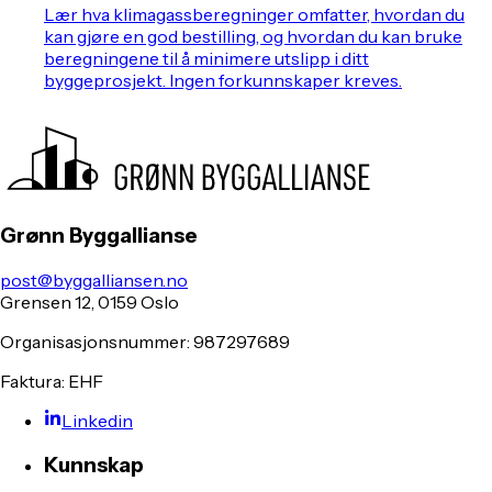
Lær hva klimagassberegninger omfatter, hvordan du
kan gjøre en god bestilling, og hvordan du kan bruke
beregningene til å minimere utslipp i ditt
byggeprosjekt. Ingen forkunnskaper kreves.
Grønn Byggallianse
post@byggalliansen.no
Grensen 12, 0159 Oslo
Organisasjonsnummer: 987297689
Faktura: EHF
Linkedin
Kunnskap