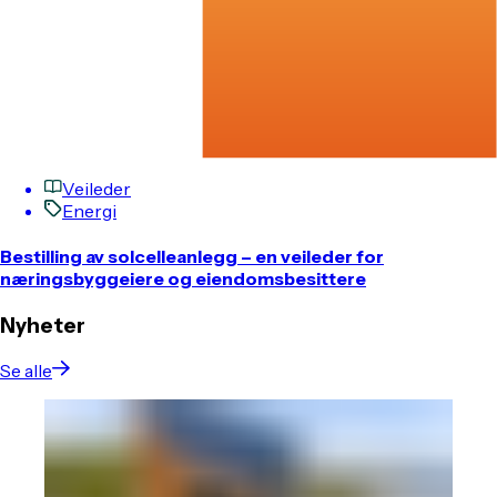
Veileder
Energi
Bestilling av solcelleanlegg – en veileder for
næringsbyggeiere og eiendomsbesittere
Nyheter
Se alle