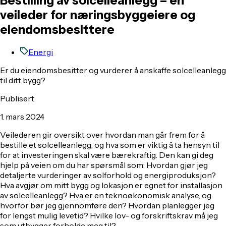
Bestilling av solcelleanlegg – en
veileder for næringsbyggeiere og
eiendomsbesittere
Energi
Er du eiendomsbesitter og vurderer å anskaffe solcelleanlegg
til ditt bygg?
Publisert
1. mars 2024
Veilederen gir oversikt over hvordan man går frem for å
bestille et solcelleanlegg, og hva som er viktig å ta hensyn til
for at investeringen skal være bærekraftig. Den kan gi deg
hjelp på veien om du har spørsmål som: Hvordan gjør jeg
detaljerte vurderinger av solforhold og energiproduksjon?
Hva avgjør om mitt bygg og lokasjon er egnet for installasjon
av solcelleanlegg? Hva er en teknoøkonomisk analyse, og
hvorfor bør jeg gjennomføre den? Hvordan planlegger jeg
for lengst mulig levetid? Hvilke lov- og forskriftskrav må jeg
som utbygger forholde meg til?