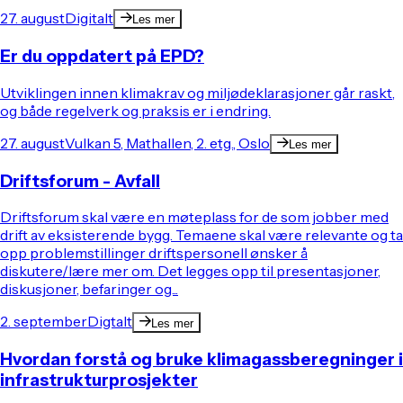
27. august
Digitalt
Les mer
Er du oppdatert på EPD?
Utviklingen innen klimakrav og miljødeklarasjoner går raskt,
og både regelverk og praksis er i endring.
27. august
Vulkan 5, Mathallen, 2. etg., Oslo
Les mer
Driftsforum - Avfall
Driftsforum skal være en møteplass for de som jobber med
drift av eksisterende bygg. Temaene skal være relevante og ta
opp problemstillinger driftspersonell ønsker å
diskutere/lære mer om. Det legges opp til presentasjoner,
diskusjoner, befaringer og...
2. september
Digtalt
Les mer
Hvordan forstå og bruke klimagassberegninger i
infrastrukturprosjekter