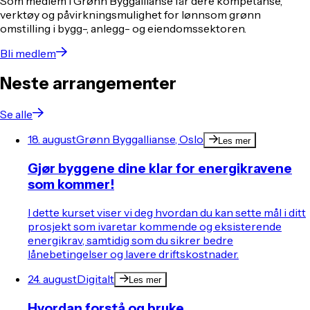
Som medlem i Grønn Byggallianse får dere kompetanse,
verktøy og påvirkningsmulighet for lønnsom grønn
omstilling i bygg-, anlegg- og eiendomssektoren.
Bli medlem
Neste arrangementer
Se alle
18. august
Grønn Byggallianse, Oslo
Les mer
Gjør byggene dine klar for energikravene
som kommer!
I dette kurset viser vi deg hvordan du kan sette mål i ditt
prosjekt som ivaretar kommende og eksisterende
energikrav, samtidig som du sikrer bedre
lånebetingelser og lavere driftskostnader.
24. august
Digitalt
Les mer
Hvordan forstå og bruke