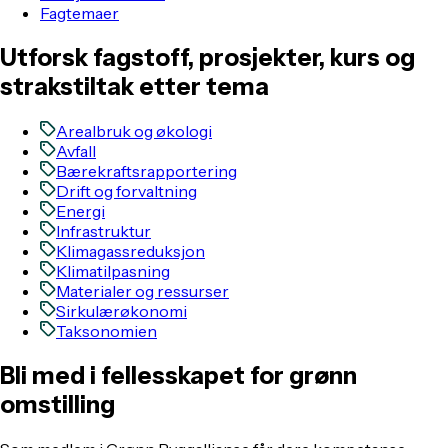
Fagtemaer
Utforsk fagstoff, prosjekter, kurs og
strakstiltak etter tema
Arealbruk og økologi
Avfall
Bærekraftsrapportering
Drift og forvaltning
Energi
Infrastruktur
Klimagassreduksjon
Klimatilpasning
Materialer og ressurser
Sirkulærøkonomi
Taksonomien
Bli med i fellesskapet for grønn
omstilling