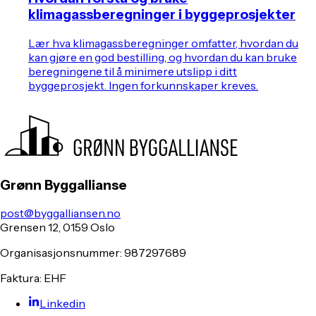
klimagassberegninger i byggeprosjekter
Lær hva klimagassberegninger omfatter, hvordan du
kan gjøre en god bestilling, og hvordan du kan bruke
beregningene til å minimere utslipp i ditt
byggeprosjekt. Ingen forkunnskaper kreves.
Grønn Byggallianse
post@byggalliansen.no
Grensen 12, 0159 Oslo
Organisasjonsnummer: 987297689
Faktura: EHF
Linkedin