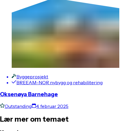
Byggeprosjekt
BREEAM-NOR nybygg og rehabilitering
Oksenøya Barnehage
Outstanding
4. februar 2025
Lær mer om temaet