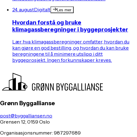
24. august
Digitalt
Les mer
Hvordan forstå og bruke
klimagassberegninger i byggeprosjekter
Lær hva klimagassberegninger omfatter, hvordan du
kan gjøre en god bestilling, og hvordan du kan bruke
beregningene til å minimere utslipp i ditt
byggeprosjekt. Ingen forkunnskaper kreves.
Grønn Byggallianse
post@byggalliansen.no
Grensen 12, 0159 Oslo
Organisasjonsnummer: 987297689