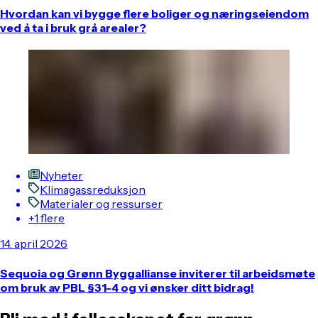
Hvordan kan vi bygge flere boliger og næringseiendom
ved å ta i bruk grå arealer?
Nyheter
Klimagassreduksjon
Materialer og ressurser
+1 flere
14. april 2026
Sequoia og Grønn Byggallianse inviterer til arbeidsmøte
om bruk av PBL §31-4 og vi ønsker ditt bidrag!