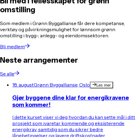
Bli med i fellesskapet for grønn
omstilling
Som medlem i Grønn Byggallianse får dere kompetanse,
verktøy og påvirkningsmulighet for lønnsom grønn
omstilling i bygg-, anlegg- og eiendomssektoren.
Bli medlem
Neste arrangementer
Se alle
18. august
Grønn Byggallianse, Oslo
Les mer
Gjør byggene dine klar for energikravene
som kommer!
I dette kurset viser vi deg hvordan du kan sette mål i ditt
prosjekt som ivaretar kommende og eksisterende
energikrav, samtidig som du sikrer bedre
lånebetingelser og lavere driftskostnader.