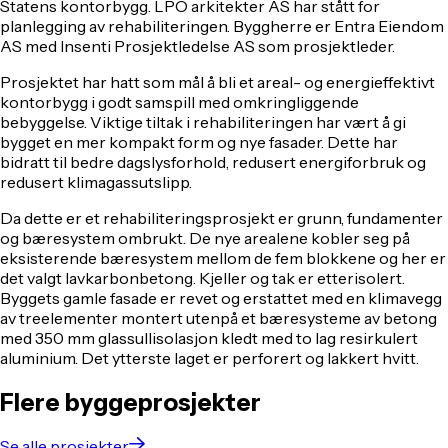
Statens kontorbygg. LPO arkitekter AS har stått for
planlegging av rehabiliteringen. Byggherre er Entra Eiendom
AS med Insenti Prosjektledelse AS som prosjektleder.
Prosjektet har hatt som mål å bli et areal- og energieffektivt
kontorbygg i godt samspill med omkringliggende
bebyggelse. Viktige tiltak i rehabiliteringen har vært å gi
bygget en mer kompakt form og nye fasader. Dette har
bidratt til bedre dagslysforhold, redusert energiforbruk og
redusert klimagassutslipp.
Da dette er et rehabiliteringsprosjekt er grunn, fundamenter
og bæresystem ombrukt. De nye arealene kobler seg på
eksisterende bæresystem mellom de fem blokkene og her er
det valgt lavkarbonbetong. Kjeller og tak er etterisolert.
Byggets gamle fasade er revet og erstattet med en klimavegg
av treelementer montert utenpå et bæresysteme av betong
med 350 mm glassullisolasjon kledt med to lag resirkulert
aluminium. Det ytterste laget er perforert og lakkert hvitt.
Flere byggeprosjekter
Se alle prosjekter