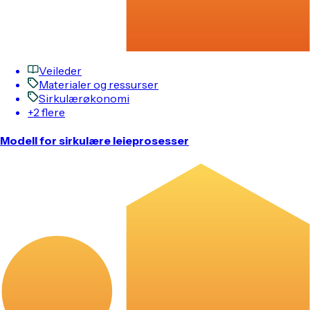
Veileder
Materialer og ressurser
Sirkulærøkonomi
+2 flere
Modell for sirkulære leieprosesser