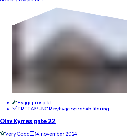
Byggeprosjekt
BREEAM-NOR nybygg og rehabilitering
Olav Kyrres gate 22
Very Good
14. november 2024