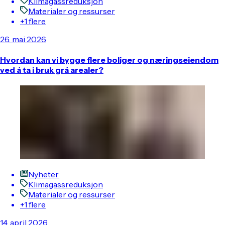
Klimagassreduksjon
Materialer og ressurser
+1 flere
26. mai 2026
Hvordan kan vi bygge flere boliger og næringseiendom
ved å ta i bruk grå arealer?
Nyheter
Klimagassreduksjon
Materialer og ressurser
+1 flere
14. april 2026