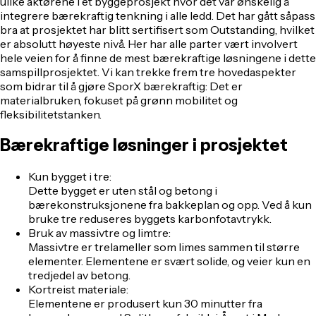
ulike aktørene i et byggeprosjekt hvor det var ønskelig å
integrere bærekraftig tenkning i alle ledd. Det har gått såpass
bra at prosjektet har blitt sertifisert som Outstanding, hvilket
er absolutt høyeste nivå. Her har alle parter vært involvert
hele veien for å finne de mest bærekraftige løsningene i dette
samspillprosjektet. Vi kan trekke frem tre hovedaspekter
som bidrar til å gjøre SporX bærekraftig: Det er
materialbruken, fokuset på grønn mobilitet og
fleksibilitetstanken.
Bærekraftige løsninger i prosjektet
Kun bygget i tre:
Dette bygget er uten stål og betong i
bærekonstruksjonene fra bakkeplan og opp. Ved å kun
bruke tre reduseres byggets karbonfotavtrykk.
Bruk av massivtre og limtre:
Massivtre er trelameller som limes sammen til større
elementer. Elementene er svært solide, og veier kun en
tredjedel av betong.
Kortreist materiale:
Elementene er produsert kun 30 minutter fra