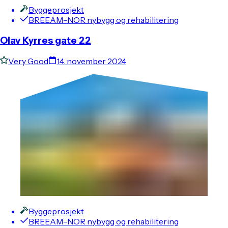
Byggeprosjekt
BREEAM-NOR nybygg og rehabilitering
Olav Kyrres gate 22
Very Good
14. november 2024
Byggeprosjekt
BREEAM-NOR nybygg og rehabilitering