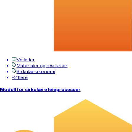
Veileder
Materialer og ressurser
Sirkulærøkonomi
+2 flere
Modell for sirkulære leieprosesser