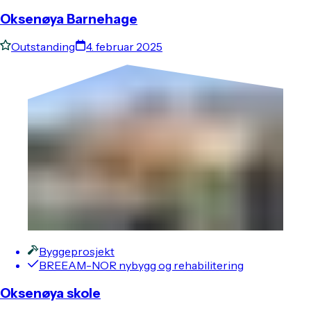
Oksenøya Barnehage
Outstanding
4. februar 2025
Byggeprosjekt
BREEAM-NOR nybygg og rehabilitering
Oksenøya skole