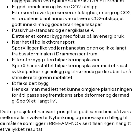
byggeplassen, ved Splitkons fabrikk i Åmot i Modum.
Et godt inneklima og lavere CO2-utslipp
Ettersom treverk preserverer fuktighet, energi og CO2,
vil fordelene blant annet være lavere CO2-utslipp, et
godt inneklima og gode brannegenskaper.
Passivhus-standard og energiklasse A
Dette er et kontorbygg med fokus på lav energibruk.
Nærhet til kollektivtransport
SporX ligger like ved jernbanestasjonen og ikke langt
fra bussterminalen i Drammen sentrum
Et
kontorbygg uten bilparkeringsplasser
SporX har erstattet bilparkeringsplasser med et raust
sykkelparkeringsanlegg og tilhørende garderober for å
stimulere til grønn mobilitet.
Et fleksibelt bygg:
Her skal man med letthet kunne omgjøre planløsningen
for å tilpasse seg fremtidens arbeidsformer og dermed
gi SporX et “langt liv”.
Dette prosjektet har vært prisgitt et godt samarbeid på tvers
mellom alle involverte. Nytenkning og innovasjon i tillegg til
de målene som ligger i BREEAM-NOR sertifiseringen har gitt
et vellykket resultat