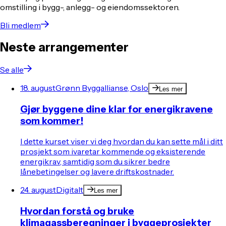
omstilling i bygg-, anlegg- og eiendomssektoren.
Bli medlem
Neste arrangementer
Se alle
18. august
Grønn Byggallianse, Oslo
Les mer
Gjør byggene dine klar for energikravene
som kommer!
I dette kurset viser vi deg hvordan du kan sette mål i ditt
prosjekt som ivaretar kommende og eksisterende
energikrav, samtidig som du sikrer bedre
lånebetingelser og lavere driftskostnader.
24. august
Digitalt
Les mer
Hvordan forstå og bruke
klimagassberegninger i byggeprosjekter