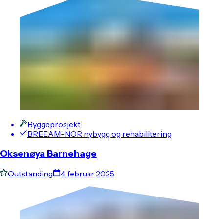
Byggeprosjekt
BREEAM-NOR nybygg og rehabilitering
Oksenøya Barnehage
Outstanding
4. februar 2025