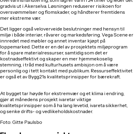
gradvis ut i Akerselva. Løsningen reduserer risikoen for
oversvømmelser og flomskader, og håndterer fremtidens
mer ekstreme vær.
Det ligger også veloverveide beslutninger med hensyn til
miljø i både interiør, råvarer og markedsføring. Vega Scene er
innredet med møbler og annet inventar kjøpt på
loppemarked. Dette er en del av prosjektets miljøprogram
for å spare materialressurser, samtidig som det er
kostnadseffektivt og skaper en mer hjemmekoselig
stemning, i tråd med kulturhusets ambisjon om å være
personlig og i tett kontakt med publikum. Ressurseffektivitet
er også et av Bygg21s kvalitetsprinsipper for bærekraft.
At bygget tar høyde for ekstremvær og et klima i endring,
gjør at månedens prosjekt ivaretar viktige
kvalitetsprinsipper som å ha lang levetid, ivareta sikkerhet,
og senke drifts- og vedlikeholdskostnader.
Foto: Gitte Paulsbo