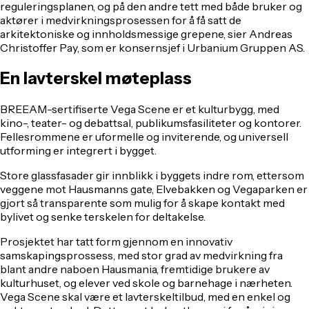
reguleringsplanen, og på den andre tett med både bruker og
aktører i medvirkningsprosessen for å få satt de
arkitektoniske og innholdsmessige grepene, sier Andreas
Christoffer Pay, som er konsernsjef i Urbanium Gruppen AS.
En lavterskel møteplass
BREEAM-sertifiserte Vega Scene er et kulturbygg, med
kino-, teater- og debattsal, publikumsfasiliteter og kontorer.
Fellesrommene er uformelle og inviterende, og universell
utforming er integrert i bygget.
Store glassfasader gir innblikk i byggets indre rom, ettersom
veggene mot Hausmanns gate, Elvebakken og Vegaparken er
gjort så transparente som mulig for å skape kontakt med
bylivet og senke terskelen for deltakelse.
Prosjektet har tatt form gjennom en innovativ
samskapingsprossess, med stor grad av medvirkning fra
blant andre naboen Hausmania, fremtidige brukere av
kulturhuset, og elever ved skole og barnehage i nærheten.
Vega Scene skal være et lavterskeltilbud, med en enkel og