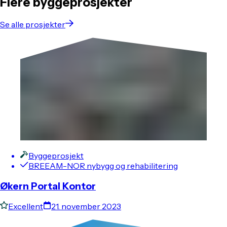
Flere byggeprosjekter
Se alle prosjekter
Byggeprosjekt
BREEAM-NOR nybygg og rehabilitering
Økern Portal Kontor
Excellent
21. november 2023