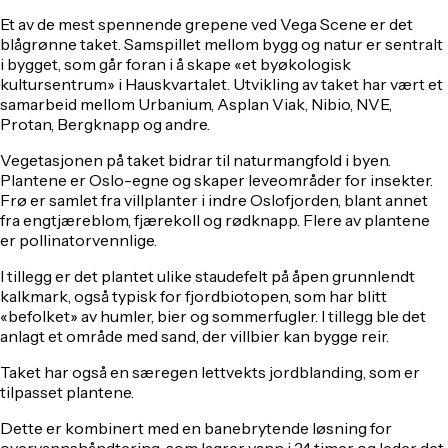
Et av de mest spennende grepene ved Vega Scene er det
blågrønne taket. Samspillet mellom bygg og natur er sentralt
i bygget, som går foran i å skape «et byøkologisk
kultursentrum» i Hauskvartalet. Utvikling av taket har vært et
samarbeid mellom Urbanium, Asplan Viak, Nibio, NVE,
Protan, Bergknapp og andre.
Vegetasjonen på taket bidrar til naturmangfold i byen.
Plantene er Oslo-egne og skaper leveområder for insekter.
Frø er samlet fra villplanter i indre Oslofjorden, blant annet
fra engtjæreblom, fjærekoll og rødknapp. Flere av plantene
er pollinatorvennlige.
I tillegg er det plantet ulike staudefelt på åpen grunnlendt
kalkmark, også typisk for fjordbiotopen, som har blitt
«befolket» av humler, bier og sommerfugler. I tillegg ble det
anlagt et område med sand, der villbier kan bygge reir.
Taket har også en særegen lettvekts jordblanding, som er
tilpasset plantene.
Dette er kombinert med en banebrytende løsning for
overvannshåndtering, som lagrer vann i 24 timer og leder det