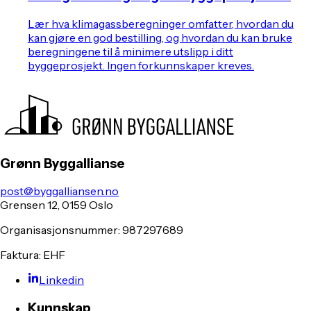
Lær hva klimagassberegninger omfatter, hvordan du
kan gjøre en god bestilling, og hvordan du kan bruke
beregningene til å minimere utslipp i ditt
byggeprosjekt. Ingen forkunnskaper kreves.
Grønn Byggallianse
post@byggalliansen.no
Grensen 12, 0159 Oslo
Organisasjonsnummer: 987297689
Faktura: EHF
Linkedin
Kunnskap