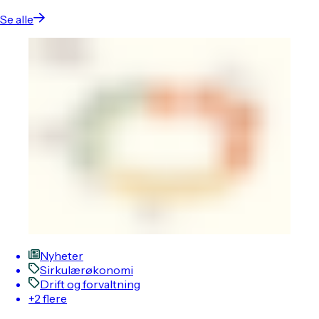
Se alle
Nyheter
Sirkulærøkonomi
Drift og forvaltning
+2 flere