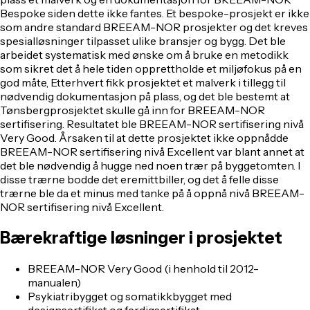
Bespoke siden dette ikke fantes. Et bespoke-prosjekt er ikke
som andre standard BREEAM-NOR prosjekter og det kreves
spesialløsninger tilpasset ulike bransjer og bygg. Det ble
arbeidet systematisk med ønske om å bruke en metodikk
som sikret det å hele tiden opprettholde et miljøfokus på en
god måte, Etterhvert fikk prosjektet et malverk i tillegg til
nødvendig dokumentasjon på plass, og det ble bestemt at
Tønsbergprosjektet skulle gå inn for BREEAM-NOR
sertifisering. Resultatet ble BREEAM-NOR sertifisering nivå
Very Good. Årsaken til at dette prosjektet ikke oppnådde
BREEAM-NOR sertifisering nivå Excellent var blant annet at
det ble nødvendig å hugge ned noen trær på byggetomten. I
disse trærne bodde det eremittbiller, og det å felle disse
trærne ble da et minus med tanke på å oppnå nivå BREEAM-
NOR sertifisering nivå Excellent.
Bærekraftige løsninger i prosjektet
BREEAM-NOR Very Good (i henhold til 2012-
manualen)
Psykiatribygget og somatikkbygget med
designsertifikat og ferdigsertifikat,