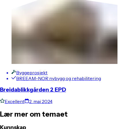
Byggeprosjekt
BREEAM-NOR nybygg og rehabilitering
Breidablikkgården 2 EPD
Excellent
2. mai 2024
Lær mer om temaet
Kunnskap