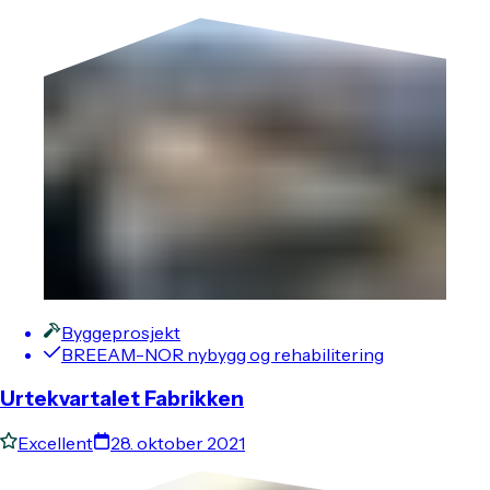
Byggeprosjekt
BREEAM-NOR nybygg og rehabilitering
Urtekvartalet Fabrikken
Excellent
28. oktober 2021