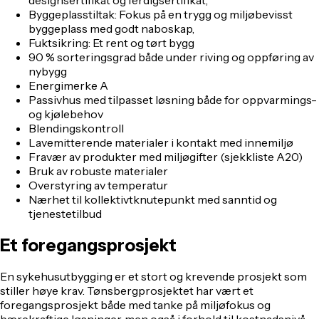
Byggeplasstiltak: Fokus på en trygg og miljøbevisst
byggeplass med godt naboskap,
Fuktsikring: Et rent og tørt bygg
90 % sorteringsgrad både under riving og oppføring av
nybygg
Energimerke A
Passivhus med tilpasset løsning både for oppvarmings-
og kjølebehov
Blendingskontroll
Lavemitterende materialer i kontakt med innemiljø
Fravær av produkter med miljøgifter (sjekkliste A20)
Bruk av robuste materialer
Overstyring av temperatur
Nærhet til kollektivtknutepunkt med sanntid og
tjenestetilbud
Et foregangsprosjekt
En sykehusutbygging er et stort og krevende prosjekt som
stiller høye krav. Tønsbergprosjektet har vært et
foregangsprosjekt både med tanke på miljøfokus og