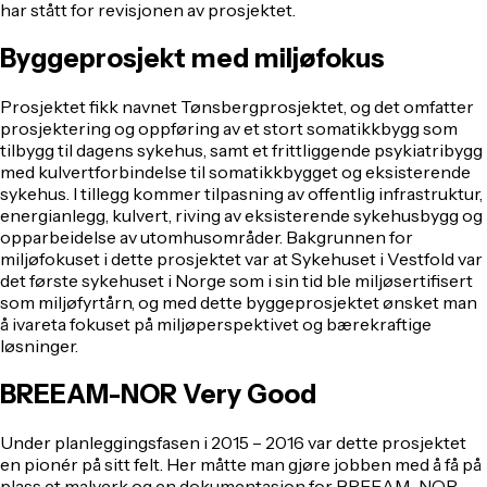
har stått for revisjonen av prosjektet.
Byggeprosjekt med miljøfokus
Prosjektet fikk navnet Tønsbergprosjektet, og det omfatter
prosjektering og oppføring av et stort somatikkbygg som
tilbygg til dagens sykehus, samt et frittliggende psykiatribygg
med kulvertforbindelse til somatikkbygget og eksisterende
sykehus. I tillegg kommer tilpasning av offentlig infrastruktur,
energianlegg, kulvert, riving av eksisterende sykehusbygg og
opparbeidelse av utomhusområder. Bakgrunnen for
miljøfokuset i dette prosjektet var at Sykehuset i Vestfold var
det første sykehuset i Norge som i sin tid ble miljøsertifisert
som miljøfyrtårn, og med dette byggeprosjektet ønsket man
å ivareta fokuset på miljøperspektivet og bærekraftige
løsninger.
BREEAM-NOR Very Good
Under planleggingsfasen i 2015 – 2016 var dette prosjektet
en pionér på sitt felt. Her måtte man gjøre jobben med å få på
plass et malverk og en dokumentasjon for BREEAM-NOR