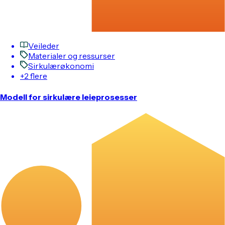
Veileder
Materialer og ressurser
Sirkulærøkonomi
+2 flere
Modell for sirkulære leieprosesser