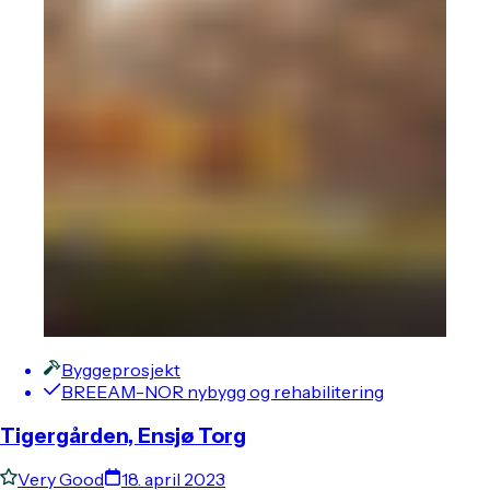
Byggeprosjekt
BREEAM-NOR nybygg og rehabilitering
Tigergården, Ensjø Torg
Very Good
18. april 2023