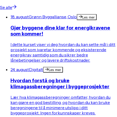
Se alle
18. august
Grønn Byggallianse, Oslo
Les mer
Gjør byggene dine klar for energikravene
som kommer!
I dette kurset viser vi deg hvordan du kan sette mål i ditt
prosjekt som ivaretar kommende og eksisterende
energikrav, samtidig som du sikrer bedre
lånebetingelser og lavere driftskostnader.
24. august
Digitalt
Les mer
Hvordan forstå og bruke
klimagassberegninger i byggeprosjekter
Lær hva klimagassberegninger omfatter, hvordan du
kan gjøre en god bestilling, og hvordan du kan bruke
beregningene til å minimere utslipp i ditt
byggeprosjekt. Ingen forkunnskaper kreves.