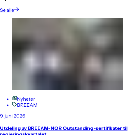
Se alle
Nyheter
BREEAM
9. juni 2026
Utdeling av BREEAM-NOR Outstanding-sertifikater til
regjeringskvartalet