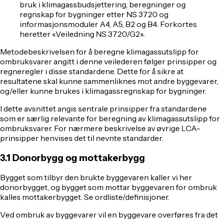
bruk i klimagassbudsjettering, beregninger og
regnskap for bygninger etter NS 3720 og
informasjonsmoduler A4, A5, B2 og B4
. Forkortes
heretter «Veiledning NS 3720/G2».
Metodebeskrivelsen for å beregne klimagassutslipp for
ombruksvarer angitt i denne veilederen følger prinsipper og
regneregler i disse standardene. Dette for å sikre at
resultatene skal kunne sammenliknes mot andre byggevarer,
og/eller kunne brukes i klimagassregnskap for bygninger.
I dette avsnittet angis sentrale prinsipper fra standardene
som er særlig relevante for beregning av klimagassutslipp for
ombruksvarer. For nærmere beskrivelse av øvrige LCA-
prinsipper henvises det til nevnte standarder.
3.1 Donorbygg og mottakerbygg
Bygget som tilbyr den brukte byggevaren kaller vi her
donorbygget, og bygget som mottar byggevaren for ombruk
kalles mottakerbygget. Se ordliste/definisjoner.
Ved ombruk av byggevarer vil en byggevare overføres fra det