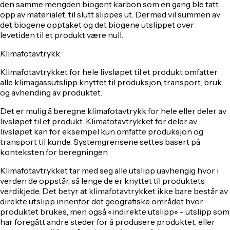
den samme mengden biogent karbon som en gang ble tatt
opp av materialet, til slutt slippes ut. Dermed vil summen av
det biogene opptaket og det biogene utslippet over
levetiden til et produkt være null.
Klimafotavtrykk
Klimafotavtrykket for hele livsløpet til et produkt omfatter
alle klimagassutslipp knyttet til produksjon, transport, bruk
og avhending av produktet.
Det er mulig å beregne klimafotavtrykk for hele eller deler av
livsløpet til et produkt. Klimafotavtrykket for deler av
livsløpet kan for eksempel kun omfatte produksjon og
transport til kunde. Systemgrensene settes basert på
konteksten for beregningen.
Klimafotavtrykket tar med seg alle utslipp uavhengig hvor i
verden de oppstår, så lenge de er knyttet til produktets
verdikjede. Det betyr at klimafotavtrykket ikke bare består av
direkte utslipp innenfor det geografiske området hvor
produktet brukes, men også «indirekte utslipp» - utslipp som
har foregått andre steder for å produsere produktet, eller