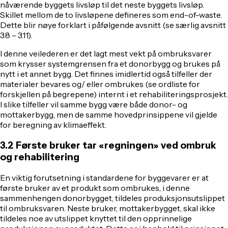
nåværende byggets livsløp til det neste byggets livsløp.
Skillet mellom de to livsløpene defineres som
end-of-waste
.
Dette blir nøye forklart i påfølgende avsnitt (se særlig avsnitt
3.8 – 3.11).
I denne veilederen er det lagt mest vekt på ombruksvarer
som krysser systemgrensen fra et donorbygg og brukes på
nytt i et annet bygg. Det finnes imidlertid også tilfeller der
materialer bevares og/ eller ombrukes (se ordliste for
forskjellen på begrepene) internt i et rehabiliteringsprosjekt.
I slike tilfeller vil samme bygg være både donor- og
mottakerbygg, men de samme hovedprinsippene vil gjelde
for beregning av klimaeffekt.
3.2 Første bruker tar «regningen» ved ombruk
og rehabilitering
En viktig forutsetning i standardene for byggevarer er at
første bruker
av et produkt som ombrukes, i denne
sammenhengen donorbygget,
tildeles produksjonsutslippet
til ombruksvaren
. Neste bruker, mottakerbygget, skal ikke
tildeles noe av utslippet knyttet til den opprinnelige