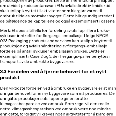
produksjonen av produktet. Dette er i henhold til prinsippet
om utvidet produsentansvar i EUs avfallsdirektiv. Imidlertid
skal utslipp knyttet til aktiviteter som klargjør varen til
ombruk tildeles mottakerbygget. Dette blir grundig utredet i
de påfølgende delkapitellene og også eksemplifisert i casene.
Merk: Et spesialtilfelle for fordeling av utslipp i flere bruks-
sykluser inntreffer for flergangs-emballasje. I følge NPCR
023
Packaging products and services
kan utslipp knyttet til
produksjon og avfallshåndtering av flergangs-emballasje
fordeles på antall sykluser emballasjen brukes. Dette er
eksemplifisert i Case 2 og 3, der flergangs-paller benyttes i
transport av de ombrukte byggevarene.
3.3 Fordelen ved å fjerne behovet for et nytt
produkt
Den viktigste fordelen ved å ombruke en byggevare er at man
unngår behovet for en ny byggevare som må produseres. De
unngåtte produksjonsutslippene gir en brutto
klimagassbesparelse ved ombruk. Som regel vil den reelle
netto klimagassbesparelsen ved ombruk være noe mindre
enn dette, fordi det vil kreves noen aktiviteter for å klargjøre