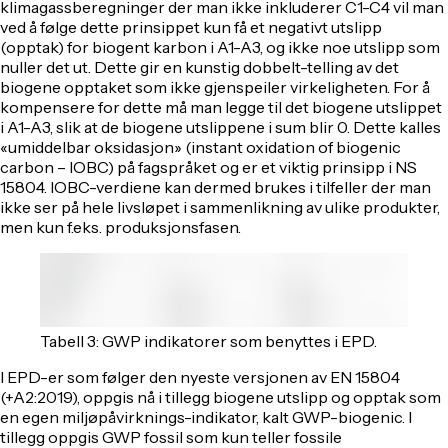
klimagassberegninger der man ikke inkluderer C1-C4 vil man
ved å følge dette prinsippet kun få et negativt utslipp
(opptak) for biogent karbon i A1-A3, og ikke noe utslipp som
nuller det ut. Dette gir en kunstig dobbelt-telling av det
biogene opptaket som ikke gjenspeiler virkeligheten. For å
kompensere for dette må man legge til det biogene utslippet
i A1-A3, slik at de biogene utslippene i sum blir 0. Dette kalles
«umiddelbar oksidasjon» (instant oxidation of biogenic
carbon – IOBC) på fagspråket og er et viktig prinsipp i NS
15804. IOBC-verdiene kan dermed brukes i tilfeller der man
ikke ser på hele livsløpet i sammenlikning av ulike produkter,
men kun f.eks. produksjonsfasen.
Tabell 3: GWP indikatorer som benyttes i EPD.
I EPD-er som følger den nyeste versjonen av EN 15804
(+A2:2019), oppgis nå i tillegg biogene utslipp og opptak som
en egen miljøpåvirknings-indikator, kalt GWP-biogenic. I
tillegg oppgis GWP fossil som kun teller fossile