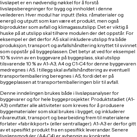
livsløpet er en nødvendig nøkkel for å forstå
livsløpsberegninger for bygg og innholdet i denne
veilederen. Hver modul har inputt (f.eks. råmaterialer og
energi) og utputt som kan være et produkt, men også
biprodukter som avfall og klimagassutslipp. Det er viktig å
huske på at utslipp skal tilhøre modulen der det oppstår. For
eksempel er det derfor A5 skal inkludere utslipp fra både
produksjon, transport og avfallshåndtering knyttet til svinnet
som oppstår på byggeplassen. Det betyr at ved for eksempel
10 % svinn av en byggevare på byggeplass, skal utslipp
tilsvarende 10 % av A1-A3, A4 og C1-C4 for denne byggevaren
medregnes i A5. I tillegg skal avfallshåndtering av eventuell
transportemballering beregnes i A5, fordi det er på
byggeplassen at transportemballeringen blir til avfall.
Denne inndelingen brukes både i livsløpsanalyser for
byggevarer og for hele byggeprosjekter. Produktstadiet (A1-
A3) omfatter alle aktiviteter som kreves for å produsere
byggematerialer som skal brukes i bygget, og inkluderer
råvareuttak, transport og bearbeiding frem til materialene
forlater «fabrikkport» (eller sentrallager). A1-A3 er derfor gitt
av et spesifikt produkt fra en spesifikk leverandør. Senere
livsløpsmoduler (A4-C4) er avhengig av konkrete