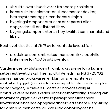
ubrukte overskuddsvarer fra andre prosjekter.
konstruksjonselementer i fundamenter, dekker,
bæresystemer og primærkonstruksjon.
bygningskomponenter som er reparert eller
oppgradert til en tilstand lik ny.
bygningskomponenter av høy kvalitet som har tilstand
lik ny.
Restlevetid settes til 75 % av forventede levetid for:
produkter som ombrukes, men som ikke oppfyller
kriteriene for 100 % gitt ovenfor.
Vurderingen av tilstanden til ombruksvarene for å kunne
sette restlevetid skal i henhold til Veiledning NS 3720/G2
gjøres når ombruksvaren er klar for å remonteres i
mottakerbygget (og ikke for eksempel før demontering fra
donorbygget). Årsaken til dette er hovedsakelig at
ombruksvarene kan skades under demontering. I tillegg kan
mottakerbygget iverksette reparasjoner eller andre
levetidsforlengende oppgraderinger ved senere klargjøring
for ombruk, men dette vil ikke alltid donorbygget ha