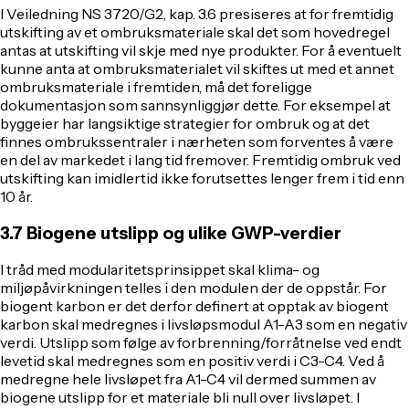
I Veiledning NS 3720/G2, kap. 3.6 presiseres at for fremtidig
utskifting av et ombruksmateriale skal det som hovedregel
antas at utskifting vil skje med nye produkter. For å eventuelt
kunne anta at ombruksmaterialet vil skiftes ut med et annet
ombruksmateriale i fremtiden, må det foreligge
dokumentasjon som sannsynliggjør dette. For eksempel at
byggeier har langsiktige strategier for ombruk og at det
finnes ombrukssentraler i nærheten som forventes å være
en del av markedet i lang tid fremover. Fremtidig ombruk ved
utskifting kan imidlertid ikke forutsettes lenger frem i tid enn
10 år.
3.7 Biogene utslipp og ulike GWP-verdier
I tråd med modularitetsprinsippet skal klima- og
miljøpåvirkningen telles i den modulen der de oppstår. For
biogent karbon er det derfor definert at opptak av biogent
karbon skal medregnes i livsløpsmodul A1-A3 som en negativ
verdi. Utslipp som følge av forbrenning/forråtnelse ved endt
levetid skal medregnes som en positiv verdi i C3-C4. Ved å
medregne hele livsløpet fra A1-C4 vil dermed summen av
biogene utslipp for et materiale bli null over livsløpet. I