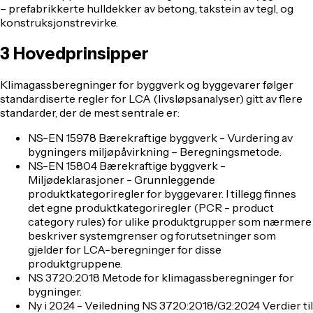
– prefabrikkerte hulldekker av betong, takstein av tegl, og
konstruksjonstrevirke.
3
Hovedprinsipper
Klimagassberegninger for byggverk og byggevarer følger
standardiserte regler for LCA (livsløpsanalyser) gitt av flere
standarder, der de mest sentrale er:
NS-EN 15978
Bærekraftige byggverk - Vurdering av
bygningers miljøpåvirkning – Beregningsmetode
.
NS-EN 15804
Bærekraftige byggverk -
Miljødeklarasjoner - Grunnleggende
produktkategoriregler for byggevarer.
I tillegg finnes
det egne produktkategoriregler (PCR - product
category rules) for ulike produktgrupper som nærmere
beskriver systemgrenser og forutsetninger som
gjelder for LCA-beregninger for disse
produktgruppene.
NS 3720:2018
Metode for klimagassberegninger for
bygninger.
Ny i 2024 - Veiledning NS 3720:2018/G2:2024
Verdier til