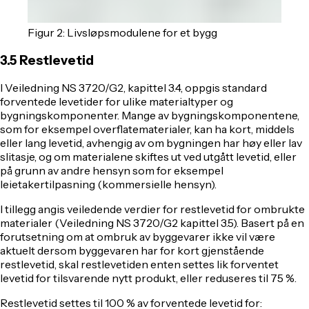
Figur 2: Livsløpsmodulene for et bygg
3.5 Restlevetid
I Veiledning NS 3720/G2, kapittel 3.4, oppgis standard
forventede levetider for ulike materialtyper og
bygningskomponenter. Mange av bygningskomponentene,
som for eksempel overflatematerialer, kan ha kort, middels
eller lang levetid, avhengig av om bygningen har høy eller lav
slitasje, og om materialene skiftes ut ved utgått levetid, eller
på grunn av andre hensyn som for eksempel
leietakertilpasning (kommersielle hensyn).
I tillegg angis veiledende verdier for restlevetid for ombrukte
materialer (Veiledning NS 3720/G2 kapittel 3.5). Basert på en
forutsetning om at ombruk av byggevarer ikke vil være
aktuelt dersom byggevaren har for kort gjenstående
restlevetid, skal restlevetiden enten settes lik forventet
levetid for tilsvarende nytt produkt, eller reduseres til 75 %.
Restlevetid settes til 100 % av forventede levetid for: