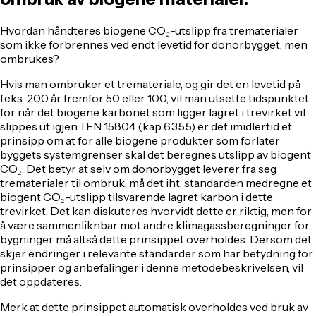
Hvordan håndteres biogene CO₂-utslipp fra trematerialer
som ikke forbrennes ved endt levetid for donorbygget, men
ombrukes?
Hvis man ombruker et tremateriale, og gir det en levetid på
f.eks. 200 år fremfor 50 eller 100, vil man utsette tidspunktet
for når det biogene karbonet som ligger lagret i trevirket vil
slippes ut igjen. I EN 15804 (kap 6.3.5.5) er det imidlertid et
prinsipp om at for alle biogene produkter som forlater
byggets systemgrenser skal det beregnes utslipp av biogent
CO₂. Det betyr at selv om donorbygget leverer fra seg
trematerialer til ombruk, må det iht. standarden medregne et
biogent CO₂-utslipp tilsvarende lagret karbon i dette
trevirket. Det kan diskuteres hvorvidt dette er riktig, men for
å være sammenliknbar mot andre klimagassberegninger for
bygninger må altså dette prinsippet overholdes. Dersom det
skjer endringer i relevante standarder som har betydning for
prinsipper og anbefalinger i denne metodebeskrivelsen, vil
det oppdateres.
Merk at dette prinsippet automatisk overholdes ved bruk av