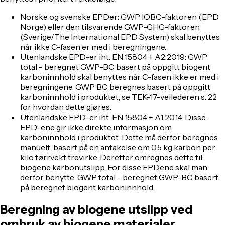
Norske og svenske EPDer: GWP IOBC-faktoren (EPD
Norge) eller den tilsvarende GWP-GHG-faktoren
(Sverige/The International EPD System) skal benyttes
når ikke C-fasen er med i beregningene.
Utenlandske EPD-er iht. EN 15804 + A2:2019: GWP
total - beregnet GWP-BC basert på oppgitt biogent
karboninnhold skal benyttes når C-fasen ikke er med i
beregningene. GWP BC beregnes basert på oppgitt
karboninnhold i produktet, se TEK-17-veilederen s. 22
for hvordan dette gjøres.
Utenlandske EPD-er iht. EN 15804 + A1:2014: Disse
EPD-ene gir ikke direkte informasjon om
karboninnhold i produktet. Dette må derfor beregnes
manuelt, basert på en antakelse om 0,5 kg karbon per
kilo tørrvekt trevirke. Deretter omregnes dette til
biogene karbonutslipp. For disse EPDene skal man
derfor benytte: GWP total - beregnet GWP-BC basert
på beregnet biogent karboninnhold.
Beregning av biogene utslipp ved
ombruk av biogene materialer.