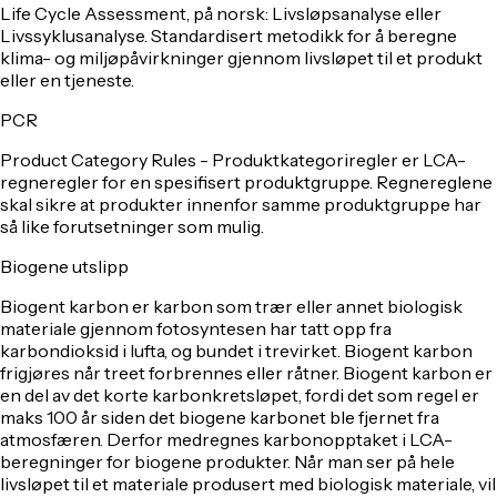
Life Cycle Assessment
, på norsk: Livsløpsanalyse eller
Livssyklusanalyse. Standardisert metodikk for å beregne
klima- og miljøpåvirkninger gjennom livsløpet til et produkt
eller en tjeneste.
PCR
Product Category Rules
- Produktkategoriregler er LCA-
regneregler for en spesifisert produktgruppe. Regnereglene
skal sikre at produkter innenfor samme produktgruppe har
så like forutsetninger som mulig.
Biogene utslipp
Biogent karbon er karbon som trær eller annet biologisk
materiale gjennom fotosyntesen har tatt opp fra
karbondioksid i lufta, og bundet i trevirket. Biogent karbon
frigjøres når treet forbrennes eller råtner. Biogent karbon er
en del av det korte karbonkretsløpet, fordi det som regel er
maks 100 år siden det biogene karbonet ble fjernet fra
atmosfæren. Derfor medregnes karbonopptaket i LCA-
beregninger for biogene produkter. Når man ser på hele
livsløpet til et materiale produsert med biologisk materiale, vil