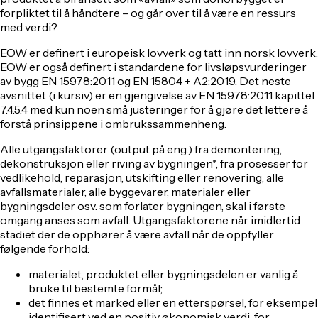
forpliktet til å håndtere – og går over til å være en ressurs
med verdi?
EOW er definert i europeisk lovverk og tatt inn norsk lovverk.
EOW er også definert i standardene for livsløpsvurderinger
av bygg EN 15978:2011 og EN 15804 + A2:2019. Det neste
avsnittet (i kursiv) er en gjengivelse av EN 15978:2011 kapittel
7.4.5.4 med kun noen små justeringer for å gjøre det lettere å
forstå prinsippene i ombrukssammenheng.
Alle utgangsfaktorer (output på eng.) fra demontering,
dekonstruksjon eller riving av bygningen*, fra prosesser for
vedlikehold, reparasjon, utskifting eller renovering, alle
avfallsmaterialer, alle byggevarer, materialer eller
bygningsdeler osv. som forlater bygningen, skal i første
omgang anses som avfall. Utgangsfaktorene når imidlertid
stadiet der de opphører å være avfall når de oppfyller
følgende forhold:
materialet, produktet eller bygningsdelen er vanlig å
bruke til bestemte formål;
det finnes et marked eller en etterspørsel, for eksempel
identifisert ved en positiv økonomisk verdi, for