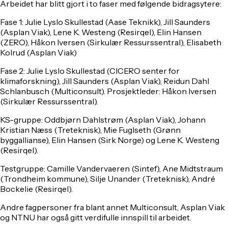
Arbeidet har blitt gjort i to faser med følgende bidragsytere:
Fase 1: Julie Lyslo Skullestad (Aase Teknikk), Jill Saunders
(Asplan Viak), Lene K. Westeng (Resirqel), Elin Hansen
(ZERO), Håkon Iversen (Sirkulær Ressurssentral), Elisabeth
Kolrud (Asplan Viak)
Fase 2: Julie Lyslo Skullestad (CICERO senter for
klimaforskning), Jill Saunders (Asplan Viak), Reidun Dahl
Schlanbusch (Multiconsult). Prosjektleder: Håkon Iversen
(Sirkulær Ressurssentral).
KS-gruppe: Oddbjørn Dahlstrøm (Asplan Viak), Johann
Kristian Næss (Treteknisk), Mie Fuglseth (Grønn
byggallianse), Elin Hansen (Sirk Norge) og Lene K. Westeng
(Resirqel).
Testgruppe: Camille Vandervaeren (Sintef), Ane Midtstraum
(Trondheim kommune), Silje Unander (Treteknisk), André
Bockelie (Resirqel).
Andre fagpersoner fra blant annet Multiconsult, Asplan Viak
og NTNU har også gitt verdifulle innspill til arbeidet.