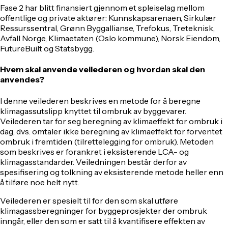
Fase 2 har blitt finansiert gjennom et spleiselag mellom
offentlige og private aktører: Kunnskapsarenaen, Sirkulær
Ressurssentral, Grønn Byggallianse, Trefokus, Treteknisk,
Avfall Norge, Klimaetaten (Oslo kommune), Norsk Eiendom,
FutureBuilt og Statsbygg.
Hvem skal anvende veilederen og hvordan skal den
anvendes?
I denne veilederen beskrives en metode for å beregne
klimagassutslipp knyttet til ombruk av byggevarer.
Veilederen tar for seg beregning av klimaeffekt for ombruk i
dag, dvs. omtaler ikke beregning av klimaeffekt for forventet
ombruk i fremtiden (tilrettelegging for ombruk). Metoden
som beskrives er forankret i eksisterende LCA- og
klimagasstandarder. Veiledningen består derfor av
spesifisering og tolkning av eksisterende metode heller enn
å tilføre noe helt nytt.
Veilederen er spesielt til for den som skal utføre
klimagassberegninger for byggeprosjekter der ombruk
inngår, eller den som er satt til å kvantifisere effekten av