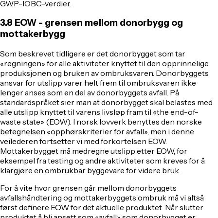
GWP-IOBC-verdier.
3.8 EOW - grensen mellom donorbygg og
mottakerbygg
Som beskrevet tidligere er det donorbygget som tar
«regningen» for alle aktiviteter knyttet til den opprinnelige
produksjonen og bruken av ombruksvaren. Donorbyggets
ansvar for utslipp varer helt frem til ombruksvaren ikke
lenger anses som en del av donorbyggets avfall. På
standardspråket sier man at donorbygget skal belastes med
alle utslipp knyttet til varens livsløp fram til «the end-of-
waste state» (EOW). I norsk lovverk benyttes den norske
betegnelsen «opphørskriterier for avfall», men i denne
veilederen fortsetter vi med forkortelsen EOW.
Mottakerbygget må medregne utslipp etter EOW, for
eksempel fra testing og andre aktiviteter som kreves for å
klargjøre en ombrukbar byggevare for videre bruk.
For å vite hvor grensen går mellom donorbyggets
avfallshåndtering og mottakerbyggets ombruk må vi altså
først definere EOW for det aktuelle produktet.
Når slutter
produktet å bli ansett som «avfall» som donorbygget er