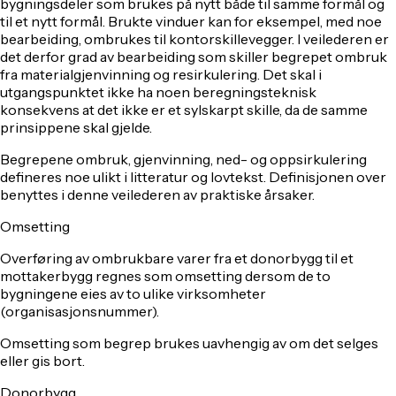
bygningsdeler som brukes på nytt både til samme formål og
til et nytt formål. Brukte vinduer kan for eksempel, med noe
bearbeiding, ombrukes til kontorskillevegger. I veilederen er
det derfor grad av bearbeiding som skiller begrepet ombruk
fra materialgjenvinning og resirkulering. Det skal i
utgangspunktet ikke ha noen beregningsteknisk
konsekvens at det ikke er et sylskarpt skille, da de samme
prinsippene skal gjelde.
Begrepene ombruk, gjenvinning, ned- og oppsirkulering
defineres noe ulikt i litteratur og lovtekst. Definisjonen over
benyttes i denne veilederen av praktiske årsaker.
Omsetting
Overføring av ombrukbare varer fra et donorbygg til et
mottakerbygg regnes som omsetting dersom de to
bygningene eies av to ulike virksomheter
(organisasjonsnummer).
Omsetting som begrep brukes uavhengig av om det selges
eller gis bort.
Donorbygg