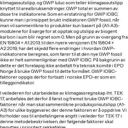
klimagassutslipp, og GWP luluc som teller klimagassutslipp
knyttet til arealbruksendringer. GWP total er summen av
disse tre indikatorene. Som en erstatning for GWP IOBC,
kunne man i prinsippet brukt indikatoren GWP fossil, når
man vil sammenlikne to produkter kun basert på (A1-A3)-
modulene for å sørge for at opptak og utslipp av biogent
karbon i sum blir regnet som 0. Men på grunn av overgang fra
EN 15804 + A1:2013, til den nyere versjonen EN 15804 +
A2:2019, har det skjedd flere endringer i hvordan GWP-
indikatorene beregnes, som fører til at den nye GWP fossil
ikke er helt sammenlignbar med GWP IOBC. På bakgrunn av
dette er det foreløpig ikke anbefalt fra teknisk komité i EPD
Norge å bruke GWP fossil til dette formålet. GWP IOBC-
faktorer oppgis derfor fortsatt i norske EPD-er som en
tilleggsindikator.
I veilederen for utarbeidelse av klimagassregnskap iht. TEK
17, anbefales det derfor å først og fremst bruke GWP IOBC-
faktorer når man skal sammenlikne produksjonsutslipp (A1-
A3) for ulike byggevarer, der denne faktoren er å oppdrive. Vi
forholder oss til anbefalingene angitt i veileder for TEK 17 i
denne metodebeskrivelsen, der følgende faktorer skal
benyttes i prioritert rekkefølge: