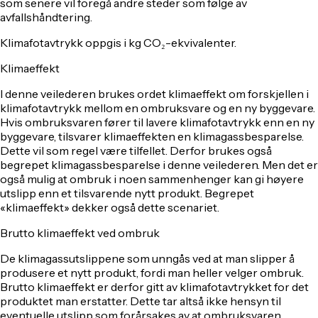
som senere vil foregå andre steder som følge av
avfallshåndtering.
Klimafotavtrykk oppgis i kg CO₂-ekvivalenter.
Klimaeffekt
I denne veilederen brukes ordet klimaeffekt om forskjellen i
klimafotavtrykk mellom en ombruksvare og en ny byggevare.
Hvis ombruksvaren fører til lavere klimafotavtrykk enn en ny
byggevare, tilsvarer klimaeffekten en klimagassbesparelse.
Dette vil som regel være tilfellet. Derfor brukes også
begrepet klimagassbesparelse i denne veilederen. Men det er
også mulig at ombruk i noen sammenhenger kan gi høyere
utslipp enn et tilsvarende nytt produkt. Begrepet
«klimaeffekt» dekker også dette scenariet.
Brutto klimaeffekt ved ombruk
De klimagassutslippene som unngås ved at man slipper å
produsere et nytt produkt, fordi man heller velger ombruk.
Brutto klimaeffekt er derfor gitt av klimafotavtrykket for det
produktet man erstatter. Dette tar altså ikke hensyn til
eventuelle utslipp som forårsakes av at ombruksvaren