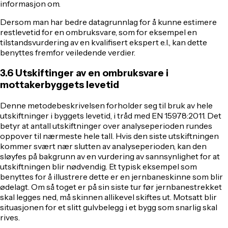
informasjon om.
Dersom man har bedre datagrunnlag for å kunne estimere
restlevetid for en ombruksvare, som for eksempel en
tilstandsvurdering av en kvalifisert ekspert e.l., kan dette
benyttes fremfor veiledende verdier.
3.6 Utskiftinger av en ombruksvare i
mottakerbyggets levetid
Denne metodebeskrivelsen forholder seg til bruk av hele
utskiftninger i byggets levetid, i tråd med EN 15978:2011. Det
betyr at antall utskiftninger over analyseperioden rundes
oppover til nærmeste hele tall. Hvis den siste utskiftningen
kommer svært nær slutten av analyseperioden, kan den
sløyfes på bakgrunn av en vurdering av sannsynlighet for at
utskiftningen blir nødvendig. Et typisk eksempel som
benyttes for å illustrere dette er en jernbaneskinne som blir
ødelagt. Om så toget er på sin siste tur før jernbanestrekket
skal legges ned, må skinnen allikevel skiftes ut. Motsatt blir
situasjonen for et slitt gulvbelegg i et bygg som snarlig skal
rives.