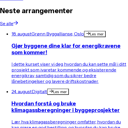
Neste arrangementer
Se alle
18. august
Grønn Byggallianse, Oslo
Les mer
Gjør byggene dine klar for energikravene
som kommer!
I dette kurset viser vi deg hvordan du kan sette mål i ditt
prosjekt som ivaretar kommende og eksisterende
energikrav, samtidig som du sikrer bedre
lånebetingelser og lavere driftskostnader.
24. august
Digitalt
Les mer
Hvordan forstå og bruke
klimagassberegninger i byggeprosjekter
Lær hva klimagassberegninger omfatter, hvordan du
kan gjøre en god bestilling, og hvordan du kan bruke