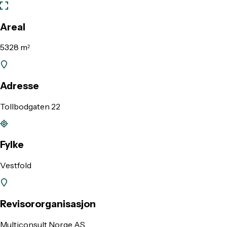
Areal
5328 m²
Adresse
Tollbodgaten 22
Fylke
Vestfold
Revisororganisasjon
Multiconsult Norge AS