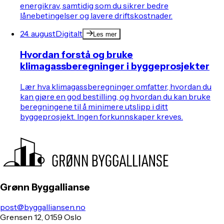
energikrav, samtidig som du sikrer bedre
lånebetingelser og lavere driftskostnader.
24. august
Digitalt
Les mer
Hvordan forstå og bruke
klimagassberegninger i byggeprosjekter
Lær hva klimagassberegninger omfatter, hvordan du
kan gjøre en god bestilling, og hvordan du kan bruke
beregningene til å minimere utslipp i ditt
byggeprosjekt. Ingen forkunnskaper kreves.
Grønn Byggallianse
post@byggalliansen.no
Grensen 12, 0159 Oslo