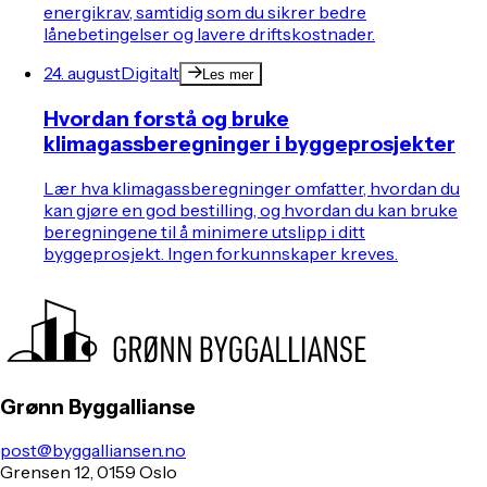
energikrav, samtidig som du sikrer bedre
lånebetingelser og lavere driftskostnader.
24. august
Digitalt
Les mer
Hvordan forstå og bruke
klimagassberegninger i byggeprosjekter
Lær hva klimagassberegninger omfatter, hvordan du
kan gjøre en god bestilling, og hvordan du kan bruke
beregningene til å minimere utslipp i ditt
byggeprosjekt. Ingen forkunnskaper kreves.
Grønn Byggallianse
post@byggalliansen.no
Grensen 12, 0159 Oslo