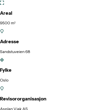
Areal
9500 m²
Adresse
Sandstuveien 68
Fylke
Oslo
Revisororganisasjon
Asplan Viak AS