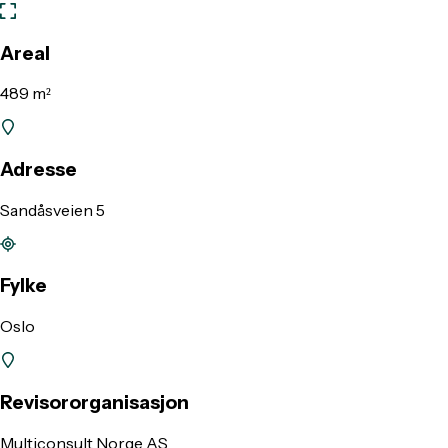
Areal
489 m²
Adresse
Sandåsveien 5
Fylke
Oslo
Revisororganisasjon
Multiconsult Norge AS