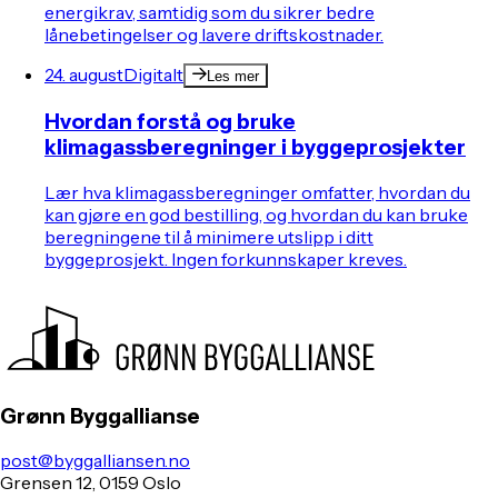
energikrav, samtidig som du sikrer bedre
lånebetingelser og lavere driftskostnader.
24. august
Digitalt
Les mer
Hvordan forstå og bruke
klimagassberegninger i byggeprosjekter
Lær hva klimagassberegninger omfatter, hvordan du
kan gjøre en god bestilling, og hvordan du kan bruke
beregningene til å minimere utslipp i ditt
byggeprosjekt. Ingen forkunnskaper kreves.
Grønn Byggallianse
post@byggalliansen.no
Grensen 12, 0159 Oslo