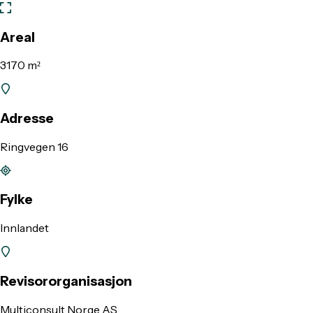
Areal
3170 m²
Adresse
Ringvegen 16
Fylke
Innlandet
Revisororganisasjon
Multiconsult Norge AS