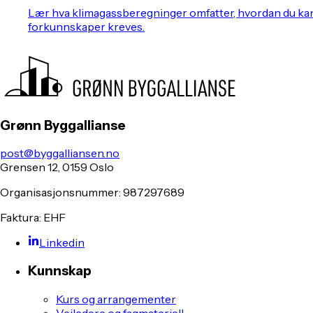
Lær hva klimagassberegninger omfatter, hvordan du kan g
forkunnskaper kreves.
Grønn Byggallianse
post@byggalliansen.no
Grensen 12, 0159 Oslo
Organisasjonsnummer: 987297689
Faktura: EHF
Linkedin
Kunnskap
Kurs og arrangementer
Veiledere og fagmateriell