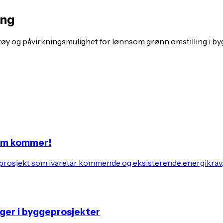
ing
øy og påvirkningsmulighet for lønnsom grønn omstilling i by
som kommer!
ditt prosjekt som ivaretar kommende og eksisterende energikrav
ger i byggeprosjekter