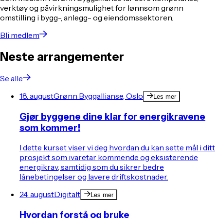
verktøy og påvirkningsmulighet for lønnsom grønn
omstilling i bygg-, anlegg- og eiendomssektoren.
Bli medlem
Neste arrangementer
Se alle
18. august
Grønn Byggallianse, Oslo
Les mer
Gjør byggene dine klar for energikravene
som kommer!
I dette kurset viser vi deg hvordan du kan sette mål i ditt
prosjekt som ivaretar kommende og eksisterende
energikrav, samtidig som du sikrer bedre
lånebetingelser og lavere driftskostnader.
24. august
Digitalt
Les mer
Hvordan forstå og bruke