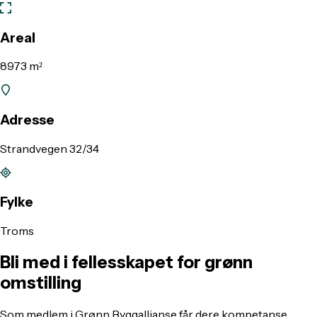
Areal
8973 m²
Adresse
Strandvegen 32/34
Fylke
Troms
Bli med i fellesskapet for grønn
omstilling
Som medlem i Grønn Byggallianse får dere kompetanse,