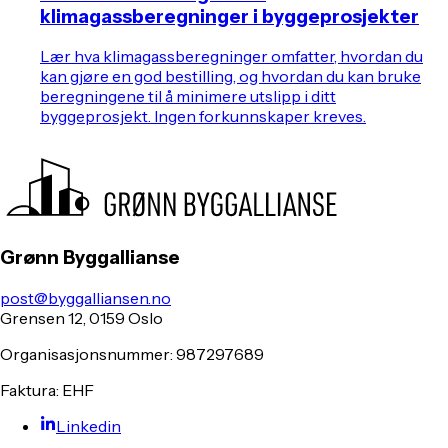
klimagassberegninger i byggeprosjekter
Lær hva klimagassberegninger omfatter, hvordan du
kan gjøre en god bestilling, og hvordan du kan bruke
beregningene til å minimere utslipp i ditt
byggeprosjekt. Ingen forkunnskaper kreves.
Grønn Byggallianse
post@byggalliansen.no
Grensen 12, 0159 Oslo
Organisasjonsnummer: 987297689
Faktura: EHF
Linkedin