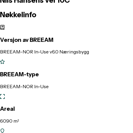
Nils
Hansens
vei
10C
Nøkkelinfo
Versjon av BREEAM
BREEAM-NOR In-Use v6.0 Næringsbygg
BREEAM-type
BREEAM-NOR In-Use
Areal
6090 m²