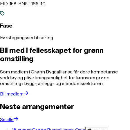
EID-158-BNIU-166-1.0
Fase
Førstegangssertifisering
Bli med i fellesskapet for grønn
omstilling
Som medlem i Grønn Byggallianse får dere kompetanse,
verktøy og påvirkningsmulighet for lønnsom grønn
omstilling i bygg-, anlegg- og eiendomssektoren.
Bli medlem
Neste arrangementer
Se alle
18. august
Grønn Byggallianse, Oslo