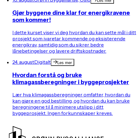
Les mer
Gjør byggene dine klar for energikravene
som kommer!
I dette kurset viser vi deg hvordan du kan sette mål i ditt
prosjekt som ivaretar kommende og eksisterende
energikrav, samtidig som du sikrer bedre
lånebetingelser og lavere driftskostnader.
24. august
Digitalt
Les mer
Hvordan forstå og bruke
klimagassberegninger i byggeprosjekter
Lær hva klimagassberegninger omfatter, hvordan du
kan gjøre en god bestilling, og hvordan du kan bruke
beregningene til å minimere utslipp i ditt
byggeprosjekt. Ingen forkunnskaper kreves.