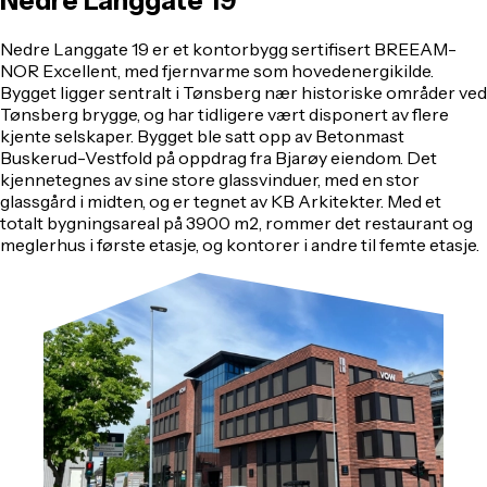
Nedre
Langgate
19
Nedre Langgate 19 er et kontorbygg sertifisert BREEAM-
NOR Excellent, med fjernvarme som hovedenergikilde.
Bygget ligger sentralt i Tønsberg nær historiske områder ved
Tønsberg brygge, og har tidligere vært disponert av flere
kjente selskaper. Bygget ble satt opp av Betonmast
Buskerud-Vestfold på oppdrag fra Bjarøy eiendom. Det
kjennetegnes av sine store glassvinduer, med en stor
glassgård i midten, og er tegnet av KB Arkitekter. Med et
totalt bygningsareal på 3900 m2, rommer det restaurant og
meglerhus i første etasje, og kontorer i andre til femte etasje.