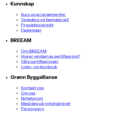
Kunnskap
Kurs og arrangementer
Veiledere og fagmateriell
Prosjektoversikt
Fagtemaer
BREEAM
Om BREEAM
Hva er verdien av sertifisering?
Våre sertifiseringer
Logo- og ikonbruk
Grønn Byggallianse
Kontakt oss
Om oss
Nyhetsrom
Meld deg på nyhetsbrevet
Personvern