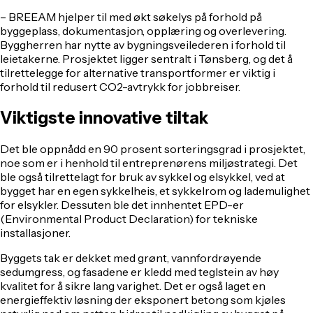
– BREEAM hjelper til med økt søkelys på forhold på
byggeplass, dokumentasjon, opplæring og overlevering.
Byggherren har nytte av bygningsveilederen i forhold til
leietakerne. Prosjektet ligger sentralt i Tønsberg, og det å
tilrettelegge for alternative transportformer er viktig i
forhold til redusert CO2-avtrykk for jobbreiser.
Viktigste innovative tiltak
Det ble oppnådd en 90 prosent sorteringsgrad i prosjektet,
noe som er i henhold til entreprenørens miljøstrategi. Det
ble også tilrettelagt for bruk av sykkel og elsykkel, ved at
bygget har en egen sykkelheis, et sykkelrom og lademulighet
for elsykler. Dessuten ble det innhentet EPD-er
(Environmental Product Declaration) for tekniske
installasjoner.
Byggets tak er dekket med grønt, vannfordrøyende
sedumgress, og fasadene er kledd med teglstein av høy
kvalitet for å sikre lang varighet. Det er også laget en
energieffektiv løsning der eksponert betong som kjøles