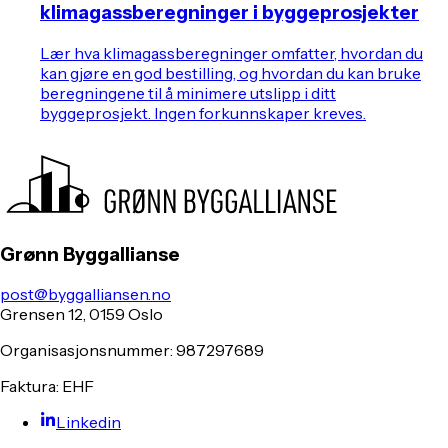
klimagassberegninger i byggeprosjekter
Lær hva klimagassberegninger omfatter, hvordan du
kan gjøre en god bestilling, og hvordan du kan bruke
beregningene til å minimere utslipp i ditt
byggeprosjekt. Ingen forkunnskaper kreves.
Grønn Byggallianse
post@byggalliansen.no
Grensen 12, 0159 Oslo
Organisasjonsnummer: 987297689
Faktura: EHF
Linkedin