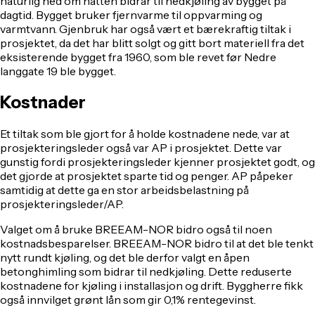
naturlig ned om natten bidrar til nedkjøling av bygget på
dagtid. Bygget bruker fjernvarme til oppvarming og
varmtvann. Gjenbruk har også vært et bærekraftig tiltak i
prosjektet, da det har blitt solgt og gitt bort materiell fra det
eksisterende bygget fra 1960, som ble revet før Nedre
langgate 19 ble bygget.
Kostnader
Et tiltak som ble gjort for å holde kostnadene nede, var at
prosjekteringsleder også var AP i prosjektet. Dette var
gunstig fordi prosjekteringsleder kjenner prosjektet godt, og
det gjorde at prosjektet sparte tid og penger. AP påpeker
samtidig at dette ga en stor arbeidsbelastning på
prosjekteringsleder/AP.
Valget om å bruke BREEAM-NOR bidro også til noen
kostnadsbesparelser. BREEAM-NOR bidro til at det ble tenkt
nytt rundt kjøling, og det ble derfor valgt en åpen
betonghimling som bidrar til nedkjøling. Dette reduserte
kostnadene for kjøling i installasjon og drift. Byggherre fikk
også innvilget grønt lån som gir 0,1% rentegevinst.