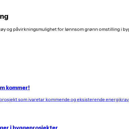
ing
øy og påvirkningsmulighet for lønnsom grønn omstilling i by
som kommer!
ditt prosjekt som ivaretar kommende og eksisterende energikrav
ger i byggeprosjekter