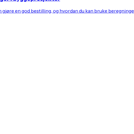
jøre en god bestilling, og hvordan du kan bruke beregningene