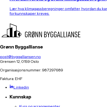
Lær hva klimagassberegninger omfatter, hvordan du kan g
forkunnskaper kreves.
Grønn Byggallianse
post@byggalliansen.no
Grensen 12, 0159 Oslo
Organisasjonsnummer: 987297689
Faktura: EHF
Linkedin
Kunnskap
Kurs og arrangementer