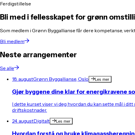
Ferdigstillelse
Bli med i fellesskapet for grønn omstill
Som medlem i Grønn Byggallianse får dere kompetanse, verkt
Bli medlem
Neste arrangementer
Se alle
18. august
Grønn Byggallianse, Oslo
Les mer
Gjør byggene dine klar for energikravene 
I dette kurset viser vi deg hvordan du kan sette mål i 
driftskostnader.
24. august
Digitalt
Les mer
Hvordan forstå og bruke klimagassberegnin