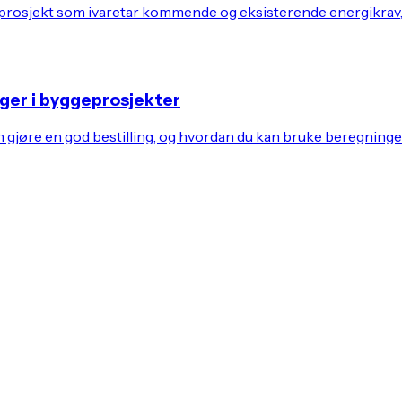
ditt prosjekt som ivaretar kommende og eksisterende energikrav
ger i byggeprosjekter
jøre en god bestilling, og hvordan du kan bruke beregningene