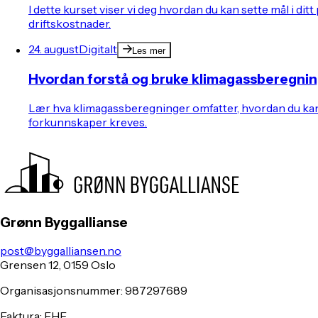
I dette kurset viser vi deg hvordan du kan sette mål i 
driftskostnader.
24. august
Digitalt
Les mer
Hvordan forstå og bruke klimagassberegnin
Lær hva klimagassberegninger omfatter, hvordan du kan g
forkunnskaper kreves.
Grønn Byggallianse
post@byggalliansen.no
Grensen 12, 0159 Oslo
Organisasjonsnummer: 987297689
Faktura: EHF