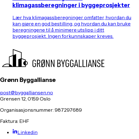
klimagassberegninger i byggeprosjekter
Lær hva klimagassberegninger omfatter, hvordan du
kan gjøre en god bestilling, og hvordan du kan bruke
beregningene til å minimere utslipp i ditt
byggeprosjekt. Ingen forkunnskaper kreves.
Grønn Byggallianse
post@byggalliansen.no
Grensen 12, 0159 Oslo
Organisasjonsnummer: 987297689
Faktura: EHF
Linkedin