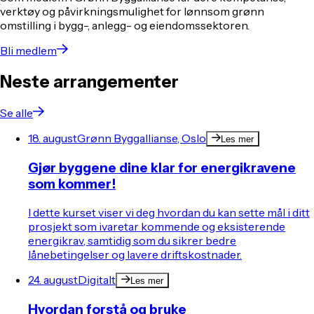
verktøy og påvirkningsmulighet for lønnsom grønn
omstilling i bygg-, anlegg- og eiendomssektoren.
Bli medlem
Neste arrangementer
Se alle
18. august
Grønn Byggallianse, Oslo
Les mer
Gjør byggene dine klar for energikravene
som kommer!
I dette kurset viser vi deg hvordan du kan sette mål i ditt
prosjekt som ivaretar kommende og eksisterende
energikrav, samtidig som du sikrer bedre
lånebetingelser og lavere driftskostnader.
24. august
Digitalt
Les mer
Hvordan forstå og bruke