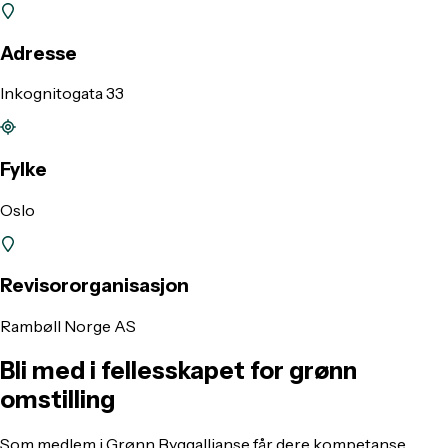
Adresse
Inkognitogata 33
Fylke
Oslo
Revisororganisasjon
Rambøll Norge AS
Bli med i fellesskapet for grønn
omstilling
Som medlem i Grønn Byggallianse får dere kompetanse,