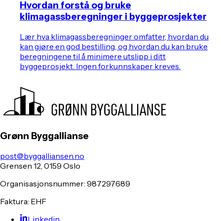
Hvordan forstå og bruke
klimagassberegninger i byggeprosjekter
Lær hva klimagassberegninger omfatter, hvordan du
kan gjøre en god bestilling, og hvordan du kan bruke
beregningene til å minimere utslipp i ditt
byggeprosjekt. Ingen forkunnskaper kreves.
Grønn Byggallianse
post@byggalliansen.no
Grensen 12, 0159 Oslo
Organisasjonsnummer: 987297689
Faktura: EHF
Linkedin