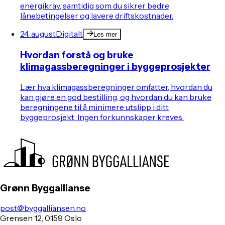
energikrav, samtidig som du sikrer bedre
lånebetingelser og lavere driftskostnader.
24. august
Digitalt
Les mer
Hvordan forstå og bruke
klimagassberegninger i byggeprosjekter
Lær hva klimagassberegninger omfatter, hvordan du
kan gjøre en god bestilling, og hvordan du kan bruke
beregningene til å minimere utslipp i ditt
byggeprosjekt. Ingen forkunnskaper kreves.
Grønn Byggallianse
post@byggalliansen.no
Grensen 12, 0159 Oslo