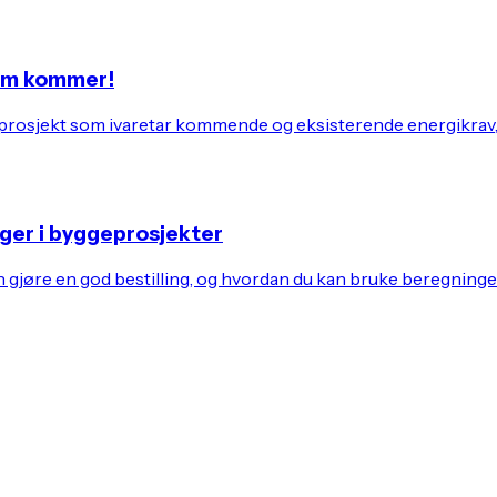
som kommer!
ditt prosjekt som ivaretar kommende og eksisterende energikrav
ger i byggeprosjekter
jøre en god bestilling, og hvordan du kan bruke beregningene