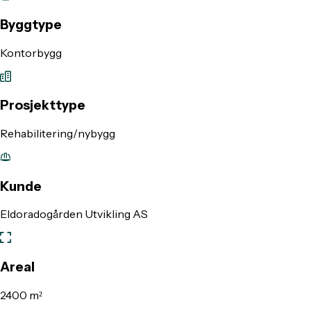
Byggtype
Kontorbygg
Prosjekttype
Rehabilitering/nybygg
Kunde
Eldoradogården Utvikling AS
Areal
2400 m²