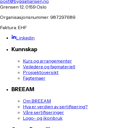
post@byggalliansen.no
Grensen 12, 0159 Oslo
Organisasjonsnummer: 987297689
Faktura: EHF
Linkedin
Kunnskap
Kurs og arrangementer
Veiledere og fagmateriell
Prosjektoversikt
Fagtemaer
BREEAM
Om BREEAM
Hva er verdien av sertifisering?
Våre sertifiseringer
Logo- og ikonbruk