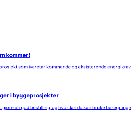
som kommer!
ditt prosjekt som ivaretar kommende og eksisterende energikrav
ger i byggeprosjekter
jøre en god bestilling, og hvordan du kan bruke beregningene