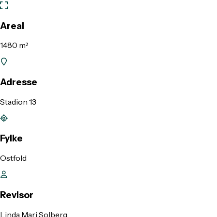
Areal
1480 m²
Adresse
Stadion 13
Fylke
Ostfold
Revisor
Linda Mari Solberg