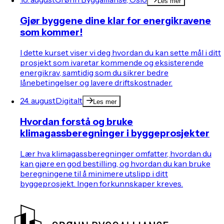
Les mer
Gjør byggene dine klar for energikravene
som kommer!
I dette kurset viser vi deg hvordan du kan sette mål i ditt
prosjekt som ivaretar kommende og eksisterende
energikrav, samtidig som du sikrer bedre
lånebetingelser og lavere driftskostnader.
24. august
Digitalt
Les mer
Hvordan forstå og bruke
klimagassberegninger i byggeprosjekter
Lær hva klimagassberegninger omfatter, hvordan du
kan gjøre en god bestilling, og hvordan du kan bruke
beregningene til å minimere utslipp i ditt
byggeprosjekt. Ingen forkunnskaper kreves.