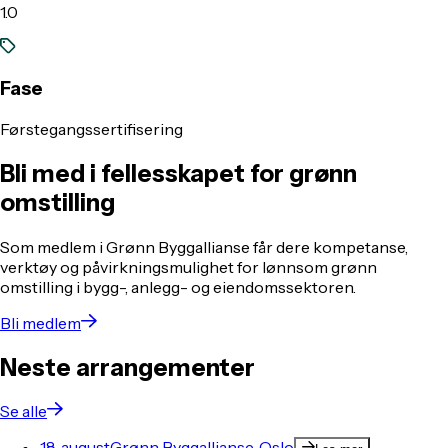
1.0
Fase
Førstegangssertifisering
Bli med i fellesskapet for grønn
omstilling
Som medlem i Grønn Byggallianse får dere kompetanse,
verktøy og påvirkningsmulighet for lønnsom grønn
omstilling i bygg-, anlegg- og eiendomssektoren.
Bli medlem
Neste arrangementer
Se alle
18. august
Grønn Byggallianse, Oslo