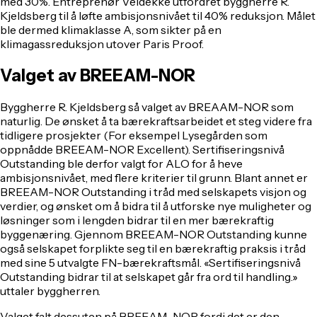
med 30%. Entreprenør Veidekke utfordret byggherre R.
Kjeldsberg til å løfte ambisjonsnivået til 40% reduksjon. Målet
ble dermed klimaklasse A, som sikter på en
klimagassreduksjon utover Paris Proof.
Valget av BREEAM-NOR
Byggherre R. Kjeldsberg så valget av BREAAM-NOR som
naturlig. De ønsket å ta bærekraftsarbeidet et steg videre fra
tidligere prosjekter (For eksempel Lysegården som
oppnådde BREEAM-NOR Excellent). Sertifiseringsnivå
Outstanding ble derfor valgt for ALO for å heve
ambisjonsnivået, med flere kriterier til grunn. Blant annet er
BREEAM-NOR Outstanding i tråd med selskapets visjon og
verdier, og ønsket om å bidra til å utforske nye muligheter og
løsninger som i lengden bidrar til en mer bærekraftig
byggenæring. Gjennom BREEAM-NOR Outstanding kunne
også selskapet forplikte seg til en bærekraftig praksis i tråd
med sine 5 utvalgte FN-bærekraftsmål. «Sertifiseringsnivå
Outstanding bidrar til at selskapet går fra ord til handling.»
uttaler byggherren.
Valget falt dessuten på BREEAM-NOR fordi det er den