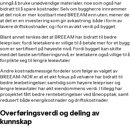
unngå å bruke unødvendige materialer, noe som også har
bidratt til å spare kostnader. Selv om byggherre innrømmer
at det nok er mer kostbart med BREEAM enn uten, mener de
at det er en investering som gir avkastning, både i form av
lavere driftskostnader, og i form av økt verdi på bygget.
Blant annet tenkes det at BREEAM har bidratt til bedre
leiepriser, fordi leietakere er villige til å betale mer for et bygg
som er sertifisert på høyeste nivå. Fordi bygget kan skilte
med det beste sertifiseringsnivå, er leietakere også villige til å
forplikte seg til lengre leieavtaler.
Andre kostnadsmessige fordeler som følge av valget av
BREEAM-NOR er at et økt fokus på velvære har bidratt til
bedre leiebetingelser, samtidig som høyere leiepriser og
lengre leieavtaler har økt eiendommens verdi. I tillegg har
prosjektet fått bedre rentebetingelser ved låneopptak, samt
redusert både energikostnader og driftskostnader.
Overføringsverdi og deling av
kunnskap