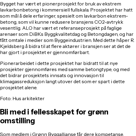
Bygget har vært et pionerprosjekt for bruk av ekstrem
lavkarbonbetong i kommersiell fullskala. Prosjektet har hatt
som mål å dele erfaringer, spesielt om lavkarbon ekstrem-
betong, som vil kunne redusere bransjens CO2-avtrykk
vesentlig. ALO har vært et referanseprosjekt på faglige
arenaer som DiBKs Byggkvalitetdag og Betongdagen, og har
fått omtale i medier som Byggeindustrien. Med dette håper R.
Kjeldsberg å bidra til at flere aktører i bransjen ser at det de
har gjort i prosjektet er gjennomførbart.
Pionerarbeidet i dette prosjektet har bidratt til at nye
prosjekter gjennomføres med samme betongtype, og med
det bidrar prosjektets innsats og innovasjon til
klimagassreduksjon langt utover det som er spart i dette
prosjektet alene.
Foto: Hus arkitekter
Bli med i fellesskapet for grønn
omstilling
Som medlem i Grønn Byggallianse får dere kompetanse,