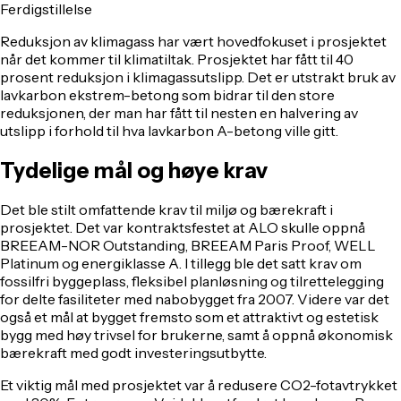
Ferdigstillelse
Reduksjon av klimagass har vært hovedfokuset i prosjektet
når det kommer til klimatiltak. Prosjektet har fått til 40
prosent reduksjon i klimagassutslipp. Det er utstrakt bruk av
lavkarbon ekstrem-betong som bidrar til den store
reduksjonen, der man har fått til nesten en halvering av
utslipp i forhold til hva lavkarbon A-betong ville gitt.
Tydelige mål og høye krav
Det ble stilt omfattende krav til miljø og bærekraft i
prosjektet. Det var kontraktsfestet at ALO skulle oppnå
BREEAM-NOR Outstanding, BREEAM Paris Proof, WELL
Platinum og energiklasse A. I tillegg ble det satt krav om
fossilfri byggeplass, fleksibel planløsning og tilrettelegging
for delte fasiliteter med nabobygget fra 2007. Videre var det
også et mål at bygget fremsto som et attraktivt og estetisk
bygg med høy trivsel for brukerne, samt å oppnå økonomisk
bærekraft med godt investeringsutbytte.
Et viktig mål med prosjektet var å redusere CO2-fotavtrykket