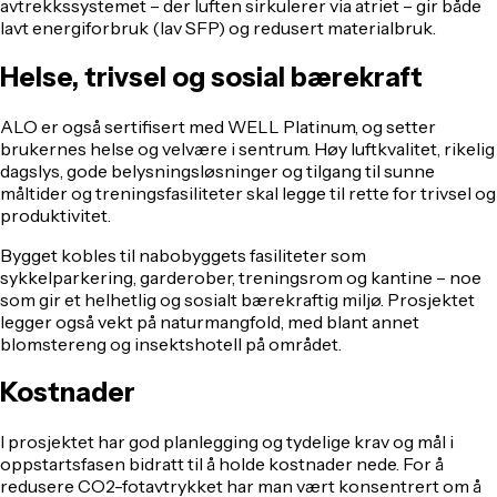
avtrekkssystemet – der luften sirkulerer via atriet – gir både
lavt energiforbruk (lav SFP) og redusert materialbruk.
Helse, trivsel og sosial bærekraft
ALO er også sertifisert med WELL Platinum, og setter
brukernes helse og velvære i sentrum. Høy luftkvalitet, rikelig
dagslys, gode belysningsløsninger og tilgang til sunne
måltider og treningsfasiliteter skal legge til rette for trivsel og
produktivitet.
Bygget kobles til nabobyggets fasiliteter som
sykkelparkering, garderober, treningsrom og kantine – noe
som gir et helhetlig og sosialt bærekraftig miljø. Prosjektet
legger også vekt på naturmangfold, med blant annet
blomstereng og insektshotell på området.
Kostnader
I prosjektet har god planlegging og tydelige krav og mål i
oppstartsfasen bidratt til å holde kostnader nede. For å
redusere CO2-fotavtrykket har man vært konsentrert om å