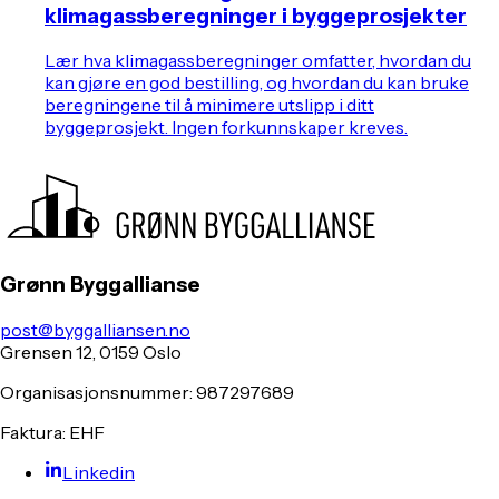
klimagassberegninger i byggeprosjekter
Lær hva klimagassberegninger omfatter, hvordan du
kan gjøre en god bestilling, og hvordan du kan bruke
beregningene til å minimere utslipp i ditt
byggeprosjekt. Ingen forkunnskaper kreves.
Grønn Byggallianse
post@byggalliansen.no
Grensen 12, 0159 Oslo
Organisasjonsnummer: 987297689
Faktura: EHF
Linkedin