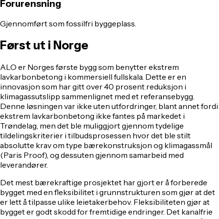
Forurensning
Gjennomført som fossilfri byggeplass.
Først ut i Norge
ALO er Norges første bygg som benytter ekstrem
lavkarbonbetong i kommersiell fullskala. Dette er en
innovasjon som har gitt over 40 prosent reduksjon i
klimagassutslipp sammenlignet med et referansebygg.
Denne løsningen var ikke uten utfordringer, blant annet fordi
ekstrem lavkarbonbetong ikke fantes på markedet i
Trøndelag, men det ble muliggjort gjennom tydelige
tildelingskriterier i tilbudsprosessen hvor det ble stilt
absolutte krav om type bærekonstruksjon og klimagassmål
(Paris Proof), og dessuten gjennom samarbeid med
leverandører.
Det mest bærekraftige prosjektet har gjort er å forberede
bygget med en fleksibilitet i grunnstrukturen som gjør at det
er lett å tilpasse ulike leietakerbehov. Fleksibiliteten gjør at
bygget er godt skodd for fremtidige endringer. Det kanalfrie