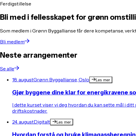
Ferdigstillelse
Bli med i fellesskapet for grønn omstill
Som medlem i Grønn Byggallianse får dere kompetanse, verkt
Bli medlem
Neste arrangementer
Se alle
18. august
Grønn Byggallianse, Oslo
Les mer
Gjør byggene dine klar for energikravene 
I dette kurset viser vi deg hvordan du kan sette mål i 
driftskostnader.
24. august
Digitalt
Les mer
Hvordan forstå og bruke klimagassberegnin