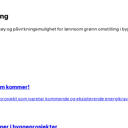
ing
øy og påvirkningsmulighet for lønnsom grønn omstilling i by
som kommer!
ditt prosjekt som ivaretar kommende og eksisterende energikrav
ger i byggeprosjekter