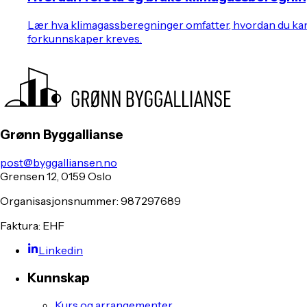
Lær hva klimagassberegninger omfatter, hvordan du kan g
forkunnskaper kreves.
Grønn Byggallianse
post@byggalliansen.no
Grensen 12, 0159 Oslo
Organisasjonsnummer: 987297689
Faktura: EHF
Linkedin
Kunnskap
Kurs og arrangementer