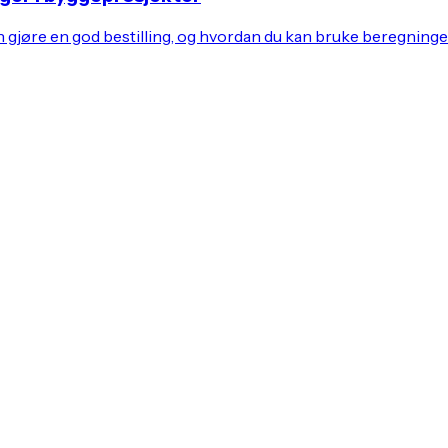
jøre en god bestilling, og hvordan du kan bruke beregningene