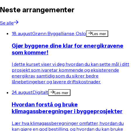
Neste arrangementer
Se alle
18. august
Grønn Byggallianse, Oslo
Les mer
Gjør byggene dine klar for energikravene
som kommer!
I dette kurset viser vi deg hvordan du kan sette mål i ditt
prosjekt som ivaretar kommende og eksisterende
energikrav, samtidig som du sikrer bedre
lånebetingelser og lavere driftskostnader.
24. august
Digitalt
Les mer
Hvordan forstå og bruke
klimagassberegninger i byggeprosjekter
Lær hva klimagassberegninger omfatter, hvordan du
kan gjøre en god bestilling, og hvordan du kan bruke