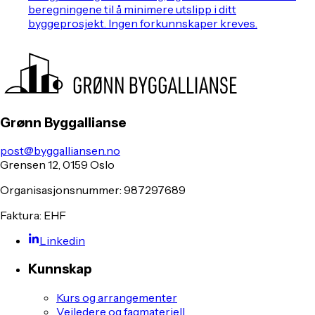
beregningene til å minimere utslipp i ditt
byggeprosjekt. Ingen forkunnskaper kreves.
Grønn Byggallianse
post@byggalliansen.no
Grensen 12, 0159 Oslo
Organisasjonsnummer: 987297689
Faktura: EHF
Linkedin
Kunnskap
Kurs og arrangementer
Veiledere og fagmateriell