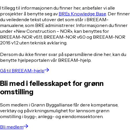
I tillegg til informasjonen du finner her, anbefaler vi alle
prosjekter å benytte seg av
BREs Knowledge Base
. Der finner
du veiledende tekst utover det som står i BREEAM-
manualene, som BRE administrerer. Informasjonen du finner
under «New Construction – NOR», kan benyttes for
BREEAM-NOR v6.1.1, BREEAM-NOR v6.0 og BREEAM-NOR
2016 v1.2 uten teknisk avklaring.
Dersom du ikke finner svar på spørsmålene dine her, kan du
benytte hjelpeportalen vår BREEAM-hjelp.
Gå til BREEAM-hjelp
Bli med i fellesskapet for grønn
omstilling
Som medlem i Grønn Byggallianse får dere kompetanse,
verktøy og påvirkningsmulighet for lønnsom grønn
omstilling i bygg-, anlegg- og eiendomssektoren.
Bli medlem