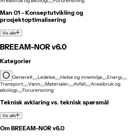
Arealbruk og økologi
Forurensning
Man 01 - Konseptutvikling og
prosjektoptimalisering
Vis alle
BREEAM-NOR v6.0
Kategorier
Generelt
Ledelse
Helse og innemiljø
Energi
Transport
Vann
Materialer
Avfall
Arealbruk og
økologi
Forurensning
Teknisk avklaring vs. teknisk spørsmål
Vis alle
Om BREEAM-NOR v6.0