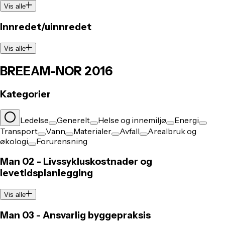
Vis alle
Innredet/uinnredet
Vis alle
BREEAM-NOR 2016
Kategorier
Ledelse
Generelt
Helse og innemiljø
Energi
Transport
Vann
Materialer
Avfall
Arealbruk og
økologi
Forurensning
Man 02 - Livssykluskostnader og
levetidsplanlegging
Vis alle
Man 03 - Ansvarlig byggepraksis