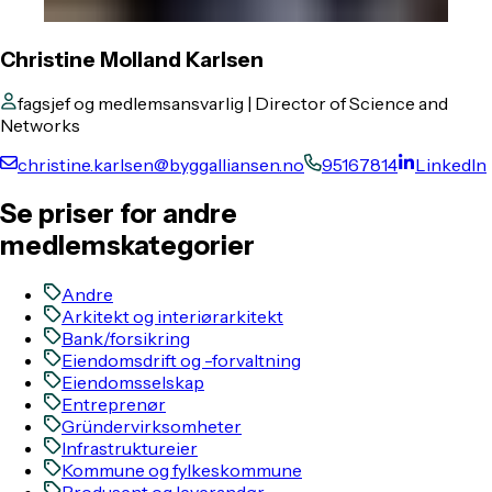
Christine Molland Karlsen
fagsjef og medlemsansvarlig | Director of Science and
Networks
christine.karlsen@byggalliansen.no
95167814
LinkedIn
Se priser for andre
medlemskategorier
Andre
Arkitekt og interiørarkitekt
Bank/forsikring
Eiendomsdrift og -forvaltning
Eiendomsselskap
Entreprenør
Gründervirksomheter
Infrastruktureier
Kommune og fylkeskommune