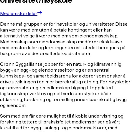
Universitet/høyskole
Medlemsfordeler
Denne målgruppen er for høyskoler og universiteter. Disse
kan være medlem uten å betale kontingent eller kan
alternativt velge å være medlem som eiendomsselskap.
Medlemskap som eiendomsselskap medfører eksklusive
medlemsfordeler og kontingenten vil i stedet beregnes på
bakgrunn av eide/forvaltede kvadratmeter.
Grønn Byggallianse jobber for en natur- og klimavennlig
bygg-, anlegg- og eiendomssektor, og er en sentral
kunnskaps- og samarbeidsarena for aktører som ønsker å
drive utviklingen i en mer bærekraftig retning. For høyskoler
og universiteter gir medlemskap tilgang til oppdatert
fagkunnskap, verktøy og nettverk som styrker både
utdanning, forskning og formidling innen bærekraftig bygg
og eiendom.
Som medlem får dere mulighet til å koble undervisning og
forskning tettere til praksisfeltet medlemspriser på vårt
kurstilbud for bygg-, anlegg- og eiendomsaktører, med