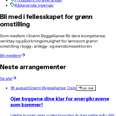
Produsent og leverandør
Rådgivende ingeniør
Bli med i fellesskapet for grønn
omstilling
Som medlem i Grønn Byggallianse får dere kompetanse,
verktøy og påvirkningsmulighet for lønnsom grønn
omstilling i bygg-, anlegg- og eiendomssektoren.
Bli medlem
Neste arrangementer
Se alle
18. august
Grønn Byggallianse, Oslo
Les mer
Gjør byggene dine klar for energikravene
som kommer!
I dette kurset viser vi deg hvordan du kan sette mål i ditt