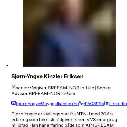
Bjørn-Yngve Kinzler Eriksen
seniorrådgiver BREEAM-NOR In-Use | Senior
Advisor BREEAM-NOR In-Use
bjorn.yngve@byggalliansen.no
41503995
LinkedIn
Bjørn-Yngve er sivilingeniør fra NTNU med 20 års
erfaring som teknisk rådgiver innen VVS, energi og
miljøfag. Han har erfaring både som AP (BREEAM