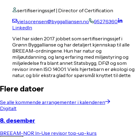
sertifiseringssjef | Director of Certification
viel.sorensen@byggalliansen.no
95276360
LinkedIn
Viel har siden 2017 jobbet som sertifiseringssjef i
Grønn Byggallianse og har detaljert kjennskap til alle
BREEAM-ordningene. Hun har natur og
miljøutdanning, og lang erfaring med miljøstyring og
miljøledelse fra blant annet Statsbygg, DFØ og som
revisor innen ISO 14001. Viels hjertebarn er økologi og
natur, og blir ekstra glad for spørsmål knyttet til dette.
Flere datoer
Se alle kommende arrangementer i kalenderen
Digitalt
8. desember
BREEAM-NOR In-Use revisor top-up-kurs