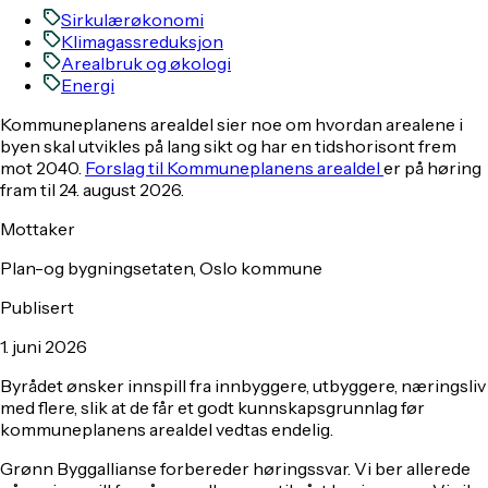
Sirkulærøkonomi
Klimagassreduksjon
Arealbruk og økologi
Energi
Kommuneplanens arealdel sier noe om hvordan arealene i
byen skal utvikles på lang sikt og har en tidshorisont frem
mot 2040.
Forslag til Kommuneplanens arealdel
er
på høring
fram til 24. august 2026.
Mottaker
Plan-og bygningsetaten, Oslo kommune
Publisert
1. juni 2026
Byrådet ønsker innspill fra innbyggere, utbyggere, næringsliv
med flere, slik at de får et godt kunnskapsgrunnlag før
kommuneplanens arealdel vedtas endelig.
Grønn Byggallianse forbereder høringssvar. Vi ber allerede