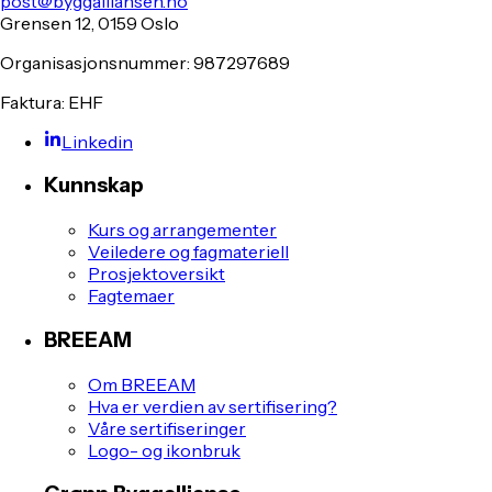
post@byggalliansen.no
Grensen 12, 0159 Oslo
Organisasjonsnummer: 987297689
Faktura: EHF
Linkedin
Kunnskap
Kurs og arrangementer
Veiledere og fagmateriell
Prosjektoversikt
Fagtemaer
BREEAM
Om BREEAM
Hva er verdien av sertifisering?
Våre sertifiseringer
Logo- og ikonbruk