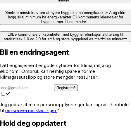
mindre
9
Innføre minstekrav om at nyere bygg skal ha energikarakter A og eldre
bygg skal minimum ha energikarakter C i kommunens leieavtaler for
bygg
Les mer
Les mindre
10
Be kommunale virksomheter med byggherrefunksjon slutte seg til
strakstiltak 1.0 og 2.0 for små og store byggeiere
Les mer
Les mindre
Bli en endringsagent
Ditt engasjement er gode nyheter for klima, miljø og
økonomi. Ombruk kan nemlig spare enorme
klimagassutslipp og store mengder ressurser.
Registrer
Jeg godtar at mine personopplysninger kan lagres i henhold
til
personvernerklæringen
*
Hold deg oppdatert