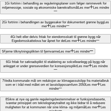
1
Gi fortrinn i behandling av reguleringsplaner som følger rammeverk for
miljømessige, sosiale og økonomiske bærekraftsmål
Les mer
Les mindre
2
Gi fortrinn i behandlingen av byggesaker for dokumentert grønne bygg
Les
mer
Les mindre
4
Gi helt eller delvis fritak for eiendomsskatt til grønne bygg når
Eigedomsskattelova har åpnet for det
Les mer
Les mindre
5
Fjerne tilknytningsplikten til fjernvarme
Les mer
Les mindre
6
Gi fritak for søknadsplikt til etablering av solcelleanlegg på bygg når
anlegget er under grenseverdien for konsesjonsplikt
Les mer
Les mindre
7
Vedta kommunale mål om reduksjon av klimagassutslipp fra materialbruk
som er i tråd med målet om et lavutslippssamfunn 2050
Les mer
Les
mindre
8
Sikre at nye og gamle reguleringsbestemmelser er funksjonsbaserte,
ivaretar prinsippet om teknologinøytralitet og ikke bidrar til å redusere
muligheten for at kommunen når sine klima- og miljømål
Les mer
Les