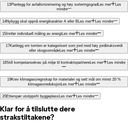
13
Planlegg for avfallsminimering og høy sorteringsgrad
Les mer
Les
mindre
14
Nybygg skal oppnå energikarakter A eller B
Les mer
Les mindre
15
Innfør individuell måling av energi
Les mer
Les mindre
17
Kartlegg om tomten er kategorisert som jord med høy jordbruksverdi
eller skogsområde
Les mer
Les mindre
18
Still kompetansekrav på miljø til kontraktspartnere
Les mer
Les mindre
19
Krev klimagassregnskap for materialer og sett mål om minst 20 %
klimagassreduksjon
Les mer
Les mindre
20
Etterspør utslippsfri byggeplass
Les mer
Les mindre
Klar for å tilslutte dere
strakstiltakene?