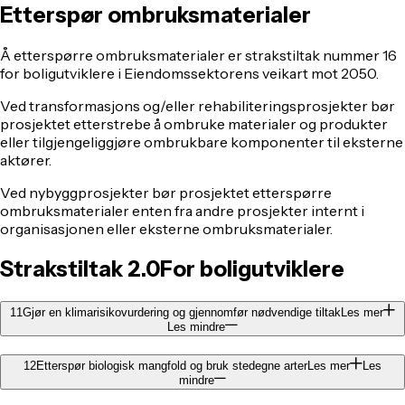
Etterspør ombruksmaterialer
Å etterspørre ombruksmaterialer er strakstiltak nummer 16
for boligutviklere i Eiendomssektorens veikart mot 2050.
Ved transformasjons og/eller rehabiliteringsprosjekter bør
prosjektet etterstrebe å ombruke materialer og produkter
eller tilgjengeliggjøre ombrukbare komponenter til eksterne
aktører.
Ved nybyggprosjekter bør prosjektet etterspørre
ombruksmaterialer enten fra andre prosjekter internt i
organisasjonen eller eksterne ombruksmaterialer.
Strakstiltak 2.0
For boligutviklere
11
Gjør en klimarisikovurdering og gjennomfør nødvendige tiltak
Les mer
Les mindre
12
Etterspør biologisk mangfold og bruk stedegne arter
Les mer
Les
mindre