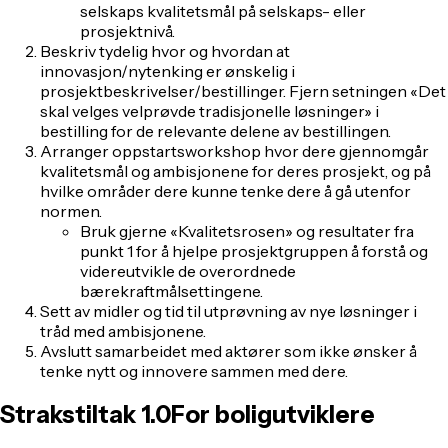
selskaps kvalitetsmål på selskaps- eller
prosjektnivå.
Beskriv tydelig hvor og hvordan at
innovasjon/nytenking er ønskelig i
prosjektbeskrivelser/bestillinger. Fjern setningen «Det
skal velges velprøvde tradisjonelle løsninger» i
bestilling for de relevante delene av bestillingen.
Arranger oppstartsworkshop hvor dere gjennomgår
kvalitetsmål og ambisjonene for deres prosjekt, og på
hvilke områder dere kunne tenke dere å gå utenfor
normen.
Bruk gjerne «Kvalitetsrosen» og resultater fra
punkt 1 for å hjelpe prosjektgruppen å forstå og
videreutvikle de overordnede
bærekraftmålsettingene.
Sett av midler og tid til utprøvning av nye løsninger i
tråd med ambisjonene.
Avslutt samarbeidet med aktører som ikke ønsker å
tenke nytt og innovere sammen med dere.
Strakstiltak 1.0
For boligutviklere