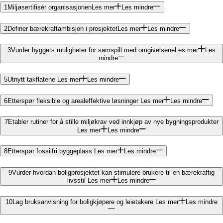
1
Miljøsertifisér organisasjonen
Les mer
Les mindre
2
Definer bærekraftambisjon i prosjektet
Les mer
Les mindre
3
Vurder byggets muligheter for samspill med omgivelsene
Les mer
Les
mindre
5
Utnytt takflatene
Les mer
Les mindre
6
Etterspør fleksible og arealeffektive løsninger
Les mer
Les mindre
7
Etabler rutiner for å stille miljøkrav ved innkjøp av nye bygningsprodukter
Les mer
Les mindre
8
Etterspør fossilfri byggeplass
Les mer
Les mindre
9
Vurder hvordan boligprosjektet kan stimulere brukere til en bærekraftig
livsstil
Les mer
Les mindre
10
Lag bruksanvisning for boligkjøpere og leietakere
Les mer
Les mindre