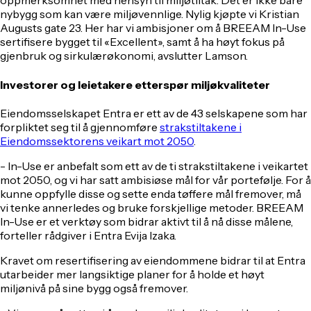
oppmerksomhet med hensyn til miljøtiltak. Det er ikke bare
nybygg som kan være miljøvennlige. Nylig kjøpte vi Kristian
Augusts gate 23. Her har vi ambisjoner om å BREEAM In-Use
sertifisere bygget til «Excellent», samt å ha høyt fokus på
gjenbruk og sirkulærøkonomi, avslutter Lamson.
Investorer og leietakere etterspør miljøkvaliteter
Eiendomsselskapet Entra er ett av de 43 selskapene som har
forpliktet seg til å gjennomføre
strakstiltakene i
Eiendomssektorens veikart mot 2050
.
- In-Use er anbefalt som ett av de ti strakstiltakene i veikartet
mot 2050, og vi har satt ambisiøse mål for vår portefølje. For å
kunne oppfylle disse og sette enda tøffere mål fremover, må
vi tenke annerledes og bruke forskjellige metoder. BREEAM
In-Use er et verktøy som bidrar aktivt til å nå disse målene,
forteller rådgiver i Entra Evija Izaka.
Kravet om resertifisering av eiendommene bidrar til at Entra
utarbeider mer langsiktige planer for å holde et høyt
miljønivå på sine bygg også fremover.