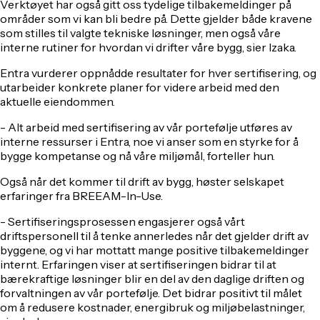
Verktøyet har også gitt oss tydelige tilbakemeldinger på
områder som vi kan bli bedre på. Dette gjelder både kravene
som stilles til valgte tekniske løsninger, men også våre
interne rutiner for hvordan vi drifter våre bygg, sier Izaka.
Entra vurderer oppnådde resultater for hver sertifisering, og
utarbeider konkrete planer for videre arbeid med den
aktuelle eiendommen.
- Alt arbeid med sertifisering av vår portefølje utføres av
interne ressurser i Entra, noe vi anser som en styrke for å
bygge kompetanse og nå våre miljømål, forteller hun.
Også når det kommer til drift av bygg, høster selskapet
erfaringer fra BREEAM-In-Use.
- Sertifiseringsprosessen engasjerer også vårt
driftspersonell til å tenke annerledes når det gjelder drift av
byggene, og vi har mottatt mange positive tilbakemeldinger
internt. Erfaringen viser at sertifiseringen bidrar til at
bærekraftige løsninger blir en del av den daglige driften og
forvaltningen av vår portefølje. Det bidrar positivt til målet
om å redusere kostnader, energibruk og miljøbelastninger,