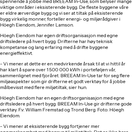
spennende å jobbe med BREEAM In-Use, som belyser mange
viktige områder i eksisterende bygg. De fleste byggene våre
er eldre ærverdige bygg og vi ser at tiltak på eksisterende
bygg virkelig monner, forteller energi- og miljørådgiver i
Höegh Eiendom, Jennifer Lamson.
Höegh Eiendom har egen driftsorganisasjon med egne
driftsledere på hvert bygg. Drifterne har høy teknisk
kompetanse og lang erfaring med å drifte byggene
energieffektivt.
- Vi mener at dette er en medvirkende årsak til at vi hittil år
har klart å spare over 1 500 000 kWh i porteføljen vår,
sammenlignet med fjoråret. BREEAM In-Use tar for seg flere
miljøaspekter som gir drifterne et godt verktøy for å jobbe
målbevisst med flere miljøtiltak, sier hun.
Höegh Eiendom har en egen driftsorganisasjon med egne
driftsledere på hvert bygg. BREEAM In-Use gir drifterne gode
verktøy. F.v: William Fremstad og Trond Berg
. Foto: Höegh
Eiendom.
- Vi mener at eksisterende bygg fortjener mer