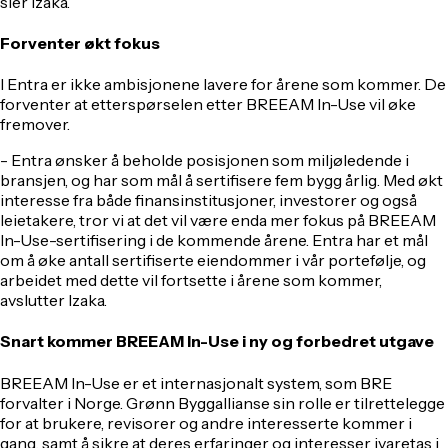
sier Izaka.
Forventer økt fokus
I Entra er ikke ambisjonene lavere for årene som kommer. De
forventer at etterspørselen etter BREEAM In-Use vil øke
fremover.
- Entra ønsker å beholde posisjonen som miljøledende i
bransjen, og har som mål å sertifisere fem bygg årlig. Med økt
interesse fra både finansinstitusjoner, investorer og også
leietakere, tror vi at det vil være enda mer fokus på BREEAM
In-Use-sertifisering i de kommende årene. Entra har et mål
om å øke antall sertifiserte eiendommer i vår portefølje, og
arbeidet med dette vil fortsette i årene som kommer,
avslutter Izaka.
Snart kommer BREEAM In-Use i ny og forbedret utgave
BREEAM In-Use er et internasjonalt system, som BRE
forvalter i Norge. Grønn Byggallianse sin rolle er tilrettelegge
for at brukere, revisorer og andre interesserte kommer i
gang, samt å sikre at deres erfaringer og interesser ivaretas i