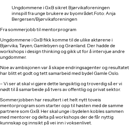
Ungdommene i GxB sikret Bjørvikaforeningen
innspill fra unge brukere av byområdet.Foto: Anja
Bergersen/Bjørvikaforeningen
Fra sommerjobb til mentorprogram
Ungdommene i GxB fikk komme til de ulike aktørene i
Bjørvika, Tøyen, Gamlebyen og Grønland. Der hadde de
workshops i
design
thinking
og gikk ut for å intervjue andre
ungdommer.
Noe av ambisjonen var å skape endringsagenter og resultatet
har blitt et godt og tett samarbeid med bydel Gamle Oslo.
– Vi ser at skal vi gjøre dette langsiktig og troverdig så er vi
nødt til å samarbeide på tvers av offentlig og privat sektor.
Sommerjobben har resultert i et helt nytt toveis
mentorprogram som starter opp til høsten med de samme
partnere som GxB. Her skal unge i bydelen kobles sammen
med mentorer og delta på workshops der de får nyttig
kunnskap og innsikt på vei inn i voksenlivet.