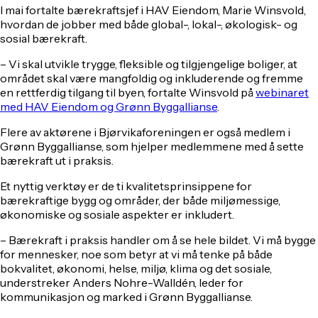
I mai fortalte bærekraftsjef i HAV Eiendom, Marie Winsvold,
hvordan de jobber med både global-, lokal-, økologisk- og
sosial bærekraft.
– Vi skal utvikle trygge, fleksible og tilgjengelige boliger, at
området skal være mangfoldig og inkluderende og fremme
en rettferdig tilgang til byen, fortalte Winsvold på
webinaret
med HAV Eiendom og Grønn Byggallianse
.
Flere av aktørene i Bjørvikaforeningen er også medlem i
Grønn Byggallianse, som hjelper medlemmene med å sette
bærekraft ut i praksis.
Et nyttig verktøy er de ti kvalitetsprinsippene for
bærekraftige bygg og områder, der både miljømessige,
økonomiske og sosiale aspekter er inkludert.
– Bærekraft i praksis handler om å se hele bildet. Vi må bygge
for mennesker, noe som betyr at vi må tenke på både
bokvalitet, økonomi, helse, miljø, klima og det sosiale,
understreker Anders Nohre-Walldén, leder for
kommunikasjon og marked i Grønn Byggallianse.