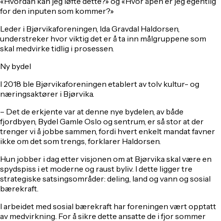
«Hvordan kan jeg løfte dette?» og «Hvor åpen er jeg egentlig
for den inputen som kommer?»
Leder i Bjørvikaforeningen, Ida Gravdal Haldorsen,
understreker hvor viktig det er å ta inn målgruppene som
skal medvirke tidlig i prosessen.
Ny bydel
I 2018 ble Bjørvikaforeningen etablert av tolv kultur- og
næringsaktører i Bjørvika.
– Det de erkjente var at denne nye bydelen, av både
fjordbyen, Bydel Gamle Oslo og sentrum, er så stor at der
trenger vi å jobbe sammen, fordi hvert enkelt mandat favner
ikke om det som trengs, forklarer Haldorsen.
Hun jobber i dag etter visjonen om at Bjørvika skal være en
spydspiss i et moderne og raust byliv. I dette ligger tre
strategiske satsingsområder: deling, land og vann og sosial
bærekraft.
I arbeidet med sosial bærekraft har foreningen vært opptatt
av medvirkning. For å sikre dette ansatte de i fjor sommer