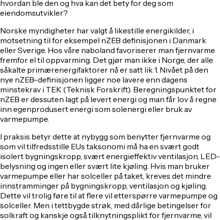
hvordan ble den og hva kan det bety for deg som
eiendomsutvikler?
Norske myndigheter har valgt å likestille energikilder, i
motsetning til for eksempel nZEB definisjonen i Danmark
eller Sverige. Hos våre naboland favoriserer man fjernvarme
fremfor el til oppvarming. Det gjør man ikke i Norge, der alle
såkalte primærenergifaktorer nå er satt lik 1. Nivået på den
nye nZEB-definisjonen ligger noe lavere enn dagens
minstekrav i TEK (Teknisk Forskrift). Beregningspunktet for
nZEB er dessuten lagt på levert energi og man får lov å regne
inn egenprodusert energi som solenergi eller bruk av
varmepumpe.
I praksis betyr dette at nybygg som benytter fjernvarme og
som vil tilfredsstille EUs taksonomi må ha en svært godt
isolert bygningskropp, svært energieffektiv ventilasjon, LED-
belysning og ingen eller svært lite kjøling. Hvis man bruker
varmepumpe eller har solceller på taket, kreves det mindre
innstramminger på bygningskropp, ventilasjon og kjøling.
Dette vil trolig føre til at flere vil etterspørre varmepumpe og
solceller. Men i tettbygde strøk, med dårlige betingelser for
solkraft og kanskje også tilknytningsplikt for fjernvarme, vil