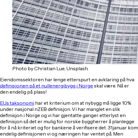
Photo by Christian Lue, Unsplash.
Eiendomssektoren har lenge etterspurt en avklaring på hva
definisjonen på et nullenergibygg i Norge
skal være. Nå er
den endelig på plass!
EUs taksonomi
har et kriterium om at nybygg må ligge 10%
under nasjonal nZEB definisjon. Vi har manglet en slik
definisjon i Norge og vi har gjentatte ganger etterlyst en
definisjon så det er mulig for norske byggherrer å planlegge
for å nå kriteriet og for bankene å verifisere det. 31.januar kom
endelig definisjonen vi og næringen har ventet på. Men