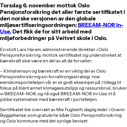
Torsdag 6. november mottok Oslo
Pensjonsforsikring det aller første sertifikatet i
den norske versjonen av den globale
miljøsertifiseringsordningen;
BREEAM-NOR In-
Use.
Det fikk de for sitt arbeid med
miljøforbedringer på Veitvet skole i Oslo.
En stolt Lars Haram, administrerende direktør i Oslo
Pensjonsforsikring, mottok sertifikatet og understreket at
bærekraft skal være en del av alt de forvalter:
– Klimahensyn og bærekraft er en viktig del av Oslo
Pensjonsforsikring sin forvaltningsstrategi, noe
eiendomsporteføljen vår er et godt eksempel på. I tillegg til
fokus på blant annet klimagassutslipp og ressursbruk, bruker
vi BREEAM-NOR, og nå også BREEAM-NOR In-Use, til å
jobbe systematisk med bærekraft i porteføljen.
Sertifikatet ble overrakt av Mie Fuglseth, daglig leder i Grønn
Byggallianse, som gratulerte både Oslo Pensjonsforsikring
og Oslo kommune med det synlige beviset: