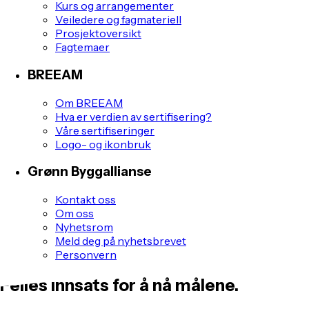
Kurs og arrangementer
Veiledere og fagmateriell
Prosjektoversikt
Fagtemaer
BREEAM
Om BREEAM
Hva er verdien av sertifisering?
Våre sertifiseringer
Logo- og ikonbruk
Grønn Byggallianse
Kontakt oss
Om oss
Nyhetsrom
Meld deg på nyhetsbrevet
Personvern
Felles innsats for å nå målene.