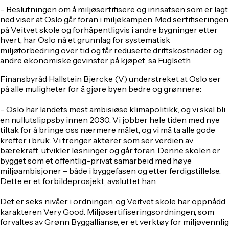
– Beslutningen om å miljøsertifisere og innsatsen som er lagt
ned viser at Oslo går foran i miljøkampen. Med sertifiseringen
på Veitvet skole og forhåpentligvis i andre bygninger etter
hvert, har Oslo nå et grunnlag for systematisk
miljøforbedring over tid og får reduserte driftskostnader og
andre økonomiske gevinster på kjøpet, sa Fuglseth.
Finansbyråd Hallstein Bjercke (V) understreket at Oslo ser
på alle muligheter for å gjøre byen bedre og grønnere:
– Oslo har landets mest ambisiøse klimapolitikk, og vi skal bli
en nullutslippsby innen 2030. Vi jobber hele tiden med nye
tiltak for å bringe oss nærmere målet, og vi må ta alle gode
krefter i bruk. Vi trenger aktører som ser verdien av
bærekraft, utvikler løsninger og går foran. Denne skolen er
bygget som et offentlig-privat samarbeid med høye
miljøambisjoner – både i byggefasen og etter ferdigstillelse.
Dette er et forbildeprosjekt, avsluttet han.
Det er seks nivåer i ordningen, og Veitvet skole har oppnådd
karakteren Very Good. Miljøsertifiseringsordningen, som
forvaltes av Grønn Byggallianse, er et verktøy for miljøvennlig