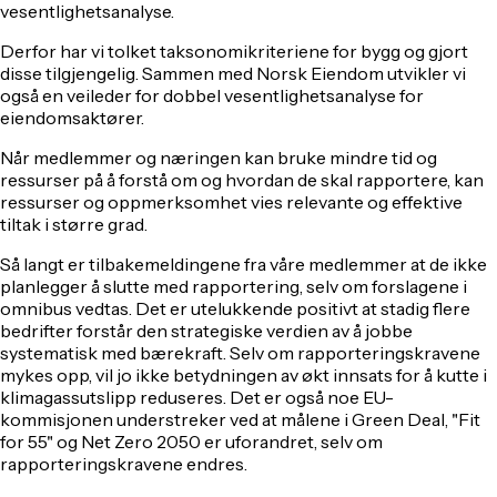
vesentlighetsanalyse.
Derfor har vi tolket taksonomikriteriene for bygg og gjort
disse tilgjengelig. Sammen med Norsk Eiendom utvikler vi
også en veileder for dobbel vesentlighetsanalyse for
eiendomsaktører.
Når medlemmer og næringen kan bruke mindre tid og
ressurser på å forstå om og hvordan de skal rapportere, kan
ressurser og oppmerksomhet vies relevante og effektive
tiltak i større grad.
Så langt er tilbakemeldingene fra våre medlemmer at de ikke
planlegger å slutte med rapportering, selv om forslagene i
omnibus vedtas. Det er utelukkende positivt at stadig flere
bedrifter forstår den strategiske verdien av å jobbe
systematisk med bærekraft. Selv om rapporteringskravene
mykes opp, vil jo ikke betydningen av økt innsats for å kutte i
klimagassutslipp reduseres. Det er også noe EU-
kommisjonen understreker ved at målene i Green Deal, "Fit
for 55" og Net Zero 2050 er uforandret, selv om
rapporteringskravene endres.