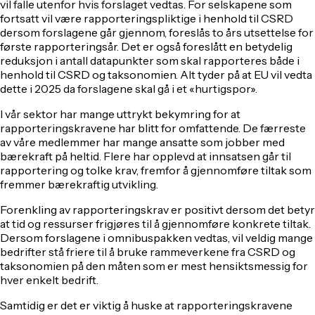
vil falle utenfor hvis forslaget vedtas. For selskapene som
fortsatt vil være rapporteringspliktige i henhold til CSRD
dersom forslagene går gjennom, foreslås to års utsettelse for
første rapporteringsår. Det er også foreslått en betydelig
reduksjon i antall datapunkter som skal rapporteres både i
henhold til CSRD og taksonomien. Alt tyder på at EU vil vedta
dette i 2025 da forslagene skal gå i et «hurtigspor».
I vår sektor har mange uttrykt bekymring for at
rapporteringskravene har blitt for omfattende. De færreste
av våre medlemmer har mange ansatte som jobber med
bærekraft på heltid. Flere har opplevd at innsatsen går til
rapportering og tolke krav, fremfor å gjennomføre tiltak som
fremmer bærekraftig utvikling.
Forenkling av rapporteringskrav er positivt dersom det betyr
at tid og ressurser frigjøres til å gjennomføre konkrete tiltak.
Dersom forslagene i omnibuspakken vedtas, vil veldig mange
bedrifter stå friere til å bruke rammeverkene fra CSRD og
taksonomien på den måten som er mest hensiktsmessig for
hver enkelt bedrift.
Samtidig er det er viktig å huske at rapporteringskravene