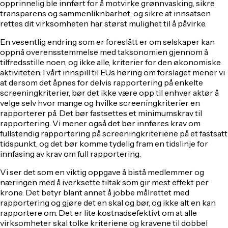
opprinnelig ble innført for å motvirke grønnvasking, sikre
transparens og sammenliknbarhet, og sikre at innsatsen
rettes dit virksomheten har størst
mulighet
til å påvirke.
En vesentlig endring som er foreslått er om selskaper kan
oppnå overensstemmelse med taksonomien gjennom å
tilfredsstille noen, og ikke alle, kriterier for den økonomiske
aktiviteten. I vårt innspill til EUs høring om forslaget mener vi
at dersom det åpnes for delvis rapportering på enkelte
screeningkriterier, bør det ikke være opp til enhver aktør å
velge selv hvor mange og hvilke screeningkriterier en
rapporterer på. Det bør fastsettes et minimumskrav til
rapportering. Vi mener også det bør innføres krav om
fullstendig rapportering på screeningkriteriene på et fastsatt
tidspunkt, og det bør komme tydelig fram en tidslinje for
innfasing av krav om full rapportering.
Vi ser det som en viktig oppgave å bistå medlemmer og
næringen med å iverksette tiltak som gir mest effekt per
krone. Det betyr blant annet å jobbe målrettet med
rapportering og gjøre det en skal og bør, og ikke alt en kan
rapportere om. Det er lite kostnadsefektivt om at alle
virksomheter skal tolke kriteriene og kravene til dobbel