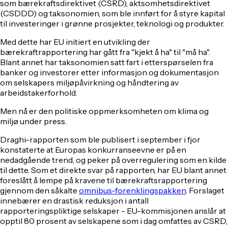
som bærekraftsdirektivet (CSRD), aktsomhetsdirektivet
(CSDDD) og taksonomien, som ble innført for å styre kapital
til investeringer i grønne prosjekter, teknologi og produkter.
Med dette har EU initiert en utvikling der
bærekraftrapportering har gått fra "kjekt å ha" til "må ha".
Blant annet har taksonomien satt fart i etterspørselen fra
banker og investorer etter informasjon og dokumentasjon
om selskapers miljøpåvirkning og håndtering av
arbeidstakerforhold.
Men nå er den politiske oppmerksomheten om klima og
miljø under press.
Draghi-rapporten som ble publisert i september i fjor
konstaterte at Europas konkurranseevne er på en
nedadgående trend, og peker på overregulering som en kilde
til dette. Som et direkte svar på rapporten, har EU blant annet
foreslått å lempe på kravene til bærekraftsrapportering
gjennom den såkalte
omnibus-forenklingspakken
. Forslaget
innebærer en drastisk reduksjon i antall
rapporteringspliktige selskaper - EU-kommisjonen anslår at
opptil 80 prosent av selskapene som i dag omfattes av CSRD,