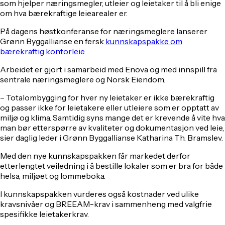
som hjelper næringsmegler, utleier og leietaker til å bli enige
om hva bærekraftige leiearealer er.
På dagens høstkonferanse for næringsmeglere lanserer
Grønn Byggallianse en fersk
kunnskapspakke om
bærekraftig kontorleie
.
Arbeidet er gjort i samarbeid med Enova og med innspill fra
sentrale næringsmeglere og Norsk Eiendom.
– Totalombygging for hver ny leietaker er ikke bærekraftig
og passer ikke for leietakere eller utleiere som er opptatt av
miljø og klima. Samtidig syns mange det er krevende å vite hva
man bør etterspørre av kvaliteter og dokumentasjon ved leie,
sier daglig leder i Grønn Byggallianse Katharina Th. Bramslev.
Med den nye kunnskapspakken får markedet derfor
etterlengtet veiledning i å bestille lokaler som er bra for både
helsa, miljøet og lommeboka.
I kunnskapspakken vurderes også kostnader ved ulike
kravsnivåer og BREEAM-krav i sammenheng med valgfrie
spesifikke leietakerkrav.