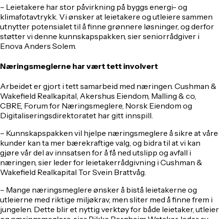
– Leietakere har stor påvirkning på byggs energi- og
klimafotavtrykk. Vi ønsker at leietakere og utleiere sammen
utnytter potensialet til å finne grønnere løsninger, og derfor
støtter vi denne kunnskapspakken, sier seniorrådgiver i
Enova Anders Solem.
Næringsmeglerne har vært tett involvert
Arbeidet er gjort i tett samarbeid med næringen. Cushman &
Wakefield Realkapital, Akershus Eiendom, Malling & co,
CBRE, Forum for Næringsmeglere, Norsk Eiendom og
Digitaliseringsdirektoratet har gitt innspill.
– Kunnskapspakken vil hjelpe næringsmeglere å sikre at våre
kunder kan ta mer bærekraftige valg, og bidra til at vi kan
gjøre vår del av innsatsen for å få ned utslipp og avfall i
næringen, sier leder for leietakerrådgivning i Cushman &
Wakefield Realkapital Tor Svein Brattvåg.
– Mange næringsmeglere ønsker å bistå leietakerne og
utleierne med riktige miljøkrav, men sliter med å finne frem i
jungelen. Dette blir et nyttig verktøy for både leietaker, utleier