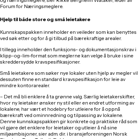
og næringsmeglere, sier Rikke Bergheim Wataker, leder av
Forum for Næringsmeglere.
Hjelp til både store og små leietakere
Kunnskapspakken inneholder en veileder som kan benyttes
ved søk etter og for å gi tilbud på bærekraftige arealer.
I tillegg inneholder den funksjons- og dokumentasjonskrav i
klipp-og-lim-format som meglerne kan velge å bruke i sine
skreddersydde kravspesifikasjoner.
Små leietakere som søker nye lokaler uten hjelp av megler vil
dessuten finne en standard kravspesifikasjon for leie av
mindre kontorarealer.
– Det må bli enklere å ta grønne valg. Særlig leietakerskifter,
hvor ny leietaker ønsker ny stil eller en endret utforming av
lokalene, har vært et hodebry for utleiere for å oppnå
bærekraft ved ominnredning og tilpassing av lokalene.
Denne kunnskapspakken gir konkrete og praktiske råd som
vil gjøre det enklere for leietaker og utleier å nå sine
miljøambisjoner, sier adm. dir. i bransjeforeningen Norsk