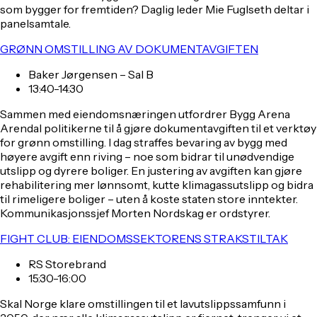
som bygger for fremtiden? Daglig leder Mie Fuglseth deltar i
panelsamtale.
GRØNN OMSTILLING AV DOKUMENTAVGIFTEN
Baker Jørgensen – Sal B
13:40-14:30
Sammen med eiendomsnæringen utfordrer Bygg Arena
Arendal politikerne til å gjøre dokumentavgiften til et verktøy
for grønn omstilling. I dag straffes bevaring av bygg med
høyere avgift enn riving – noe som bidrar til unødvendige
utslipp og dyrere boliger. En justering av avgiften kan gjøre
rehabilitering mer lønnsomt, kutte klimagassutslipp og bidra
til rimeligere boliger – uten å koste staten store inntekter.
Kommunikasjonssjef Morten Nordskag er ordstyrer.
FIGHT CLUB: EIENDOMSSEKTORENS STRAKSTILTAK
RS Storebrand
15:30-16:00
Skal Norge klare omstillingen til et lavutslippssamfunn i