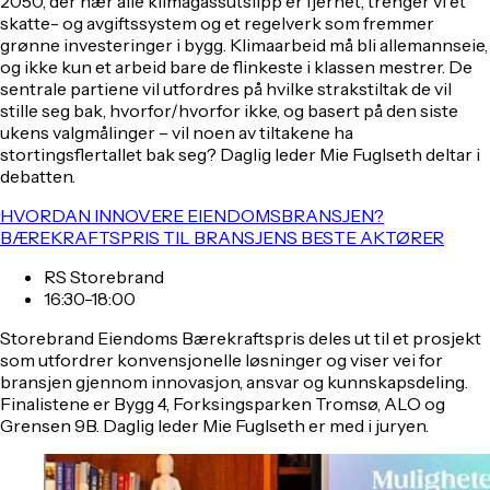
2050, der nær alle klimagassutslipp er fjernet, trenger vi et
skatte- og avgiftssystem og et regelverk som fremmer
grønne investeringer i bygg. Klimaarbeid må bli allemannseie,
og ikke kun et arbeid bare de flinkeste i klassen mestrer. De
sentrale partiene vil utfordres på hvilke strakstiltak de vil
stille seg bak, hvorfor/hvorfor ikke, og basert på den siste
ukens valgmålinger – vil noen av tiltakene ha
stortingsflertallet bak seg? Daglig leder Mie Fuglseth deltar i
debatten.
HVORDAN INNOVERE EIENDOMSBRANSJEN?
BÆREKRAFTSPRIS TIL BRANSJENS BESTE AKTØRER
RS Storebrand
16:30-18:00
Storebrand Eiendoms Bærekraftspris deles ut til et prosjekt
som utfordrer konvensjonelle løsninger og viser vei for
bransjen gjennom innovasjon, ansvar og kunnskapsdeling.
Finalistene er Bygg 4, Forksingsparken Tromsø, ALO og
Grensen 9B. Daglig leder Mie Fuglseth er med i juryen.