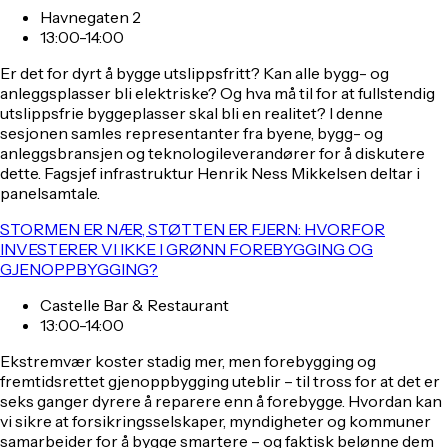
Havnegaten 2
13:00-14:00
Er det for dyrt å bygge utslippsfritt? Kan alle bygg- og
anleggsplasser bli elektriske? Og hva må til for at fullstendig
utslippsfrie byggeplasser skal bli en realitet? I denne
sesjonen samles representanter fra byene, bygg- og
anleggsbransjen og teknologileverandører for å diskutere
dette. Fagsjef infrastruktur Henrik Ness Mikkelsen deltar i
panelsamtale.
STORMEN ER NÆR, STØTTEN ER FJERN: HVORFOR
INVESTERER VI IKKE I GRØNN FOREBYGGING OG
GJENOPPBYGGING?
Castelle Bar & Restaurant
13:00-14:00
Ekstremvær koster stadig mer, men forebygging og
fremtidsrettet gjenoppbygging uteblir – til tross for at det er
seks ganger dyrere å reparere enn å forebygge. Hvordan kan
vi sikre at forsikringsselskaper, myndigheter og kommuner
samarbeider for å bygge smartere – og faktisk belønne dem