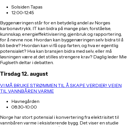
Solsiden Tapas
12:00-12:45
Byggenæringen står for en betydelig andel av Norges
karbonavtrykk. IT kan bidra på mange plan; forståelse,
kunnskap, energieffektivisering, gjenbruk og rapportering,
for å nevne noe. Hvordan kan byggenæringen selv bidra til å
bli bedre? Hvordan kan vi få opp farten, og hva er egentlig
potensialet? Hva kan bransjen bidra med selv, eller må
løsningen være at det stilles strengere krav? Daglig leder Mie
Fuglseth deltar i debatten.
Tirsdag 12. august
VI MÅ BRUKE STRØMMEN TIL Å SKAPE VERDIER! VEIEN
TIL VANNBÅREN VARME
Havnegården
08:30-10:00
Norge har stort potensial i konvertering fra elektrisitet til
vannbåren varme i eksisterende bygg. Det viser en studie