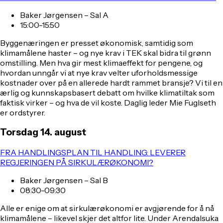
Baker Jørgensen – Sal A
15:00-15:50
Byggenæringen er presset økonomisk, samtidig som
klimamålene haster – og nye krav i TEK skal bidra til grønn
omstilling. Men hva gir mest klimaeffekt for pengene, og
hvordan unngår vi at nye krav velter uforholdsmessige
kostnader over på en allerede hardt rammet bransje? Vi til en
ærlig og kunnskapsbasert debatt om hvilke klimatiltak som
faktisk virker – og hva de vil koste. Daglig leder Mie Fuglseth
er ordstyrer.
Torsdag 14. august
FRA HANDLINGSPLAN TIL HANDLING: LEVERER
REGJERINGEN PÅ SIRKULÆRØKONOMI?
Baker Jørgensen – Sal B
08:30-09:30
Alle er enige om at sirkulærøkonomi er avgjørende for å nå
klimamålene – likevel skjer det altfor lite. Under Arendalsuka