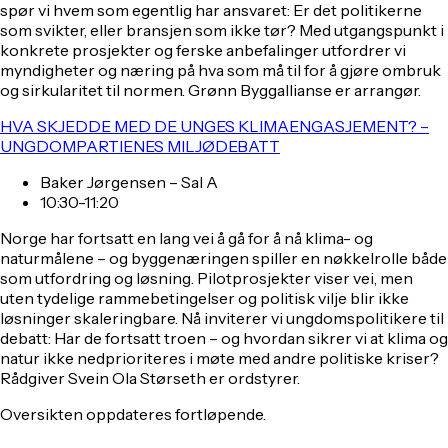
spør vi hvem som egentlig har ansvaret: Er det politikerne
som svikter, eller bransjen som ikke tør? Med utgangspunkt i
konkrete prosjekter og ferske anbefalinger utfordrer vi
myndigheter og næring på hva som må til for å gjøre ombruk
og sirkularitet til normen. Grønn Byggallianse er arrangør.
HVA SKJEDDE MED DE UNGES KLIMAENGASJEMENT? –
UNGDOMPARTIENES MILJØDEBATT
Baker Jørgensen – Sal A
10:30-11:20
Norge har fortsatt en lang vei å gå for å nå klima- og
naturmålene – og byggenæringen spiller en nøkkelrolle både
som utfordring og løsning. Pilotprosjekter viser vei, men
uten tydelige rammebetingelser og politisk vilje blir ikke
løsninger skaleringbare. Nå inviterer vi ungdomspolitikere til
debatt: Har de fortsatt troen – og hvordan sikrer vi at klima og
natur ikke nedprioriteres i møte med andre politiske kriser?
Rådgiver Svein Ola Størseth er ordstyrer.
Oversikten oppdateres fortløpende.