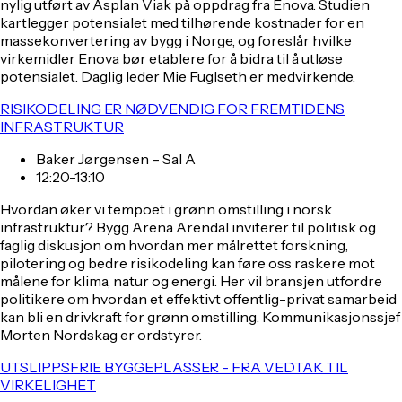
nylig utført av Asplan Viak på oppdrag fra Enova. Studien
kartlegger potensialet med tilhørende kostnader for en
massekonvertering av bygg i Norge, og foreslår hvilke
virkemidler Enova bør etablere for å bidra til å utløse
potensialet. Daglig leder Mie Fuglseth er medvirkende.
RISIKODELING ER NØDVENDIG FOR FREMTIDENS
INFRASTRUKTUR
Baker Jørgensen – Sal A
12:20-13:10
Hvordan øker vi tempoet i grønn omstilling i norsk
infrastruktur? Bygg Arena Arendal inviterer til politisk og
faglig diskusjon om hvordan mer målrettet forskning,
pilotering og bedre risikodeling kan føre oss raskere mot
målene for klima, natur og energi. Her vil bransjen utfordre
politikere om hvordan et effektivt offentlig-privat samarbeid
kan bli en drivkraft for grønn omstilling. Kommunikasjonssjef
Morten Nordskag er ordstyrer.
UTSLIPPSFRIE BYGGEPLASSER - FRA VEDTAK TIL
VIRKELIGHET