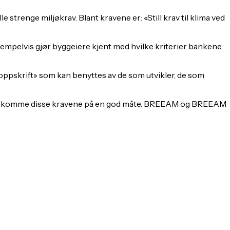
 strenge miljøkrav. Blant kravene er: «Still krav til klima ved
sempelvis gjør byggeiere kjent med hvilke kriterier bankene
oppskrift» som kan benyttes av de som utvikler, de som
an imøtekomme disse kravene på en god måte. BREEAM og BREEAM