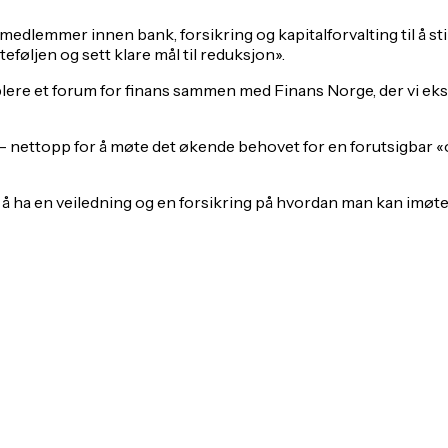
lemmer innen bank, forsikring og kapitalforvalting til å stille
eføljen og sett klare mål til reduksjon».
blere et forum for finans sammen med Finans Norge, der vi ek
– nettopp for å møte det økende behovet for en forutsigbar «
det bra å ha en veiledning og en forsikring på hvordan man k