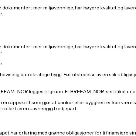
er dokumentert mer miljøvennlige, har høyere kvalitet og laver
r.
er dokumentert mer miljøvennlige, har høyere kvalitet og laver
r.
e
beviselig bærekraftige bygg. Før utstedelse av en slik obligas
EEAM-NOR legges til grunn. Et BREEAM-NOR-sertifikat er et u
n en oppskrift som gjør at banker eller byggherrer kan være sik
trollert av en uavhengig tredjepart.
pet har erfaring med grønne obligasjoner for å finansiere si