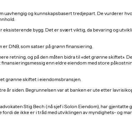
m uavhengig og kunnskapsbasert tredjepart. De vurderer hvor 
innhold.
or eksisterende bygg. Det er svært viktig, da bevaring og utvi
m er DNB, som satser på grønn finansiering.
ere retning, og på den måten bidra til «det grønne skiftet». Derf
 finansieringsmessig enn eldre eiendom med store påkostninger
 det grønne skiftet i eiendomsbransjen.
 tre år siden. Begrunnelsen var at banken er ute etter lavrisik
dvokaten Stig Bech (nå sjef i Solon Eiendom), har gjentatte g
ette fordi de ikke er i tråd med utviklingen av myndighets- og 