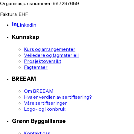
Organisasjonsnummer: 987297689
Faktura: EHF
Linkedin
Kunnskap
Kurs og arrangementer
Veiledere og fagmateriell
Prosjektoversikt
Fagtemaer
BREEAM
Om BREEAM
Hva er verdien av sertifisering?
Våre sertifiseringer
Logo- og ikonbruk
Grønn Byggallianse
Kontakt oss