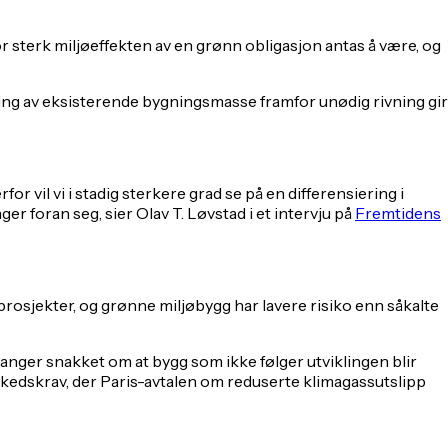
sterk miljøeffekten av en grønn obligasjon antas å være, og
kling av eksisterende bygningsmasse framfor unødig rivning gir
or vil vi i stadig sterkere grad se på en differensiering i
 foran seg, sier Olav T. Løvstad i et intervju på
Fremtidens
oprosjekter, og grønne miljøbygg har lavere risiko enn såkalte
anger snakket om at bygg som ikke følger utviklingen blir
markedskrav, der Paris-avtalen om reduserte klimagassutslipp