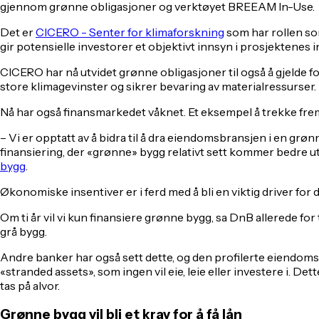
gjennom grønne obligasjoner og verktøyet BREEAM In-Use.
Det er
CICERO - Senter for klimaforskning
som har rollen so
gir potensielle investorer et objektivt innsyn i prosjektenes 
CICERO har nå utvidet grønne obligasjoner til også å gjelde f
store klimagevinster og sikrer bevaring av materialressurser.
Nå har også finansmarkedet våknet. Et eksempel å trekke fre
– Vi er opptatt av å bidra til å dra eiendomsbransjen i en grønn
finansiering, der «grønne» bygg relativt sett kommer bedre ut
bygg
.
Økonomiske insentiver er i ferd med å bli en viktig driver for
Om ti år vil vi kun finansiere grønne bygg, sa DnB allerede for
grå bygg.
Andre banker har også sett dette, og den profilerte eiendomsa
«stranded assets», som ingen vil eie, leie eller investere i. D
tas på alvor.
Grønne bygg vil bli et krav for å få lån