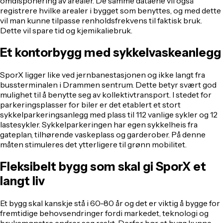
omdisponering av arealer. De samme dataene vil også
registrere hvilke arealer i bygget som benyttes, og med dette
vil man kunne tilpasse renholdsfrekvens til faktisk bruk.
Dette vil spare tid og kjemikaliebruk.
Et kontorbygg med sykkelvaskeanlegg
SporX ligger like ved jernbanestasjonen og ikke langt fra
bussterminalen i Drammen sentrum. Dette betyr svært god
mulighet til å benytte seg av kollektivtransport. I stedet for
parkeringsplasser for biler er det etablert et stort
sykkelparkeringsanlegg med plass til 112 vanlige sykler og 12
lastesykler. Sykkelparkeringen har egen sykkelheis fra
gateplan, tilhørende vaskeplass og garderober. På denne
måten stimuleres det ytterligere til grønn mobilitet.
Fleksibelt bygg som skal gi SporX et
langt liv
Et bygg skal kanskje stå i 60-80 år og det er viktig å bygge for
fremtidige behovsendringer fordi markedet, teknologi og
bruksmønstre endrer seg raskt. Derfor bør et bygg kunne