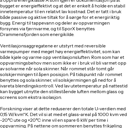
bygget er energieffektivt og at det er enkelt å holde en stabil
innetemperatur til en relativt lav kostnad. Det er tatt i bruk
både passive og aktive tiltak for å sørge for et energiriktig
bygg. Energi til tappevann og deler av oppvarmingen
forsynes via fjernvarme, og til SporX benyttes
Drammensfjorden som energikilde.
Ventilasjonsaggregatene er utstyrt med reversible
varmepumper med meget høy energieffektivitet, som kan
både kjøle og varme opp ventilasjonsluften. Rom som har et
oppvarmingsbehov men som ikke er i bruk vil bli varmet opp
av solvarme når sola skinner. Når rommet står tomt går
solskjermingen til åpen posisjon. På tidspunkt når rommet
benyttes og sola skinner, vil solskjermingen gå ned for å
ivareta blendingskontroll. Ved lav utetemperatur på nattestid
kan bygget utnytte den stillestående luften mellom glass og
screens som ekstra isolasjon.
Forskning viser at dette reduserer den totale U-verdien med
0,15 W/kvm*K. Det vil si at med et glass-areal på 1000 kvm ved
-20°C ute og +20°C inne vil en spare 6 kW per time i
oppvarming. På nettene om sommeren benyttes frikjøling