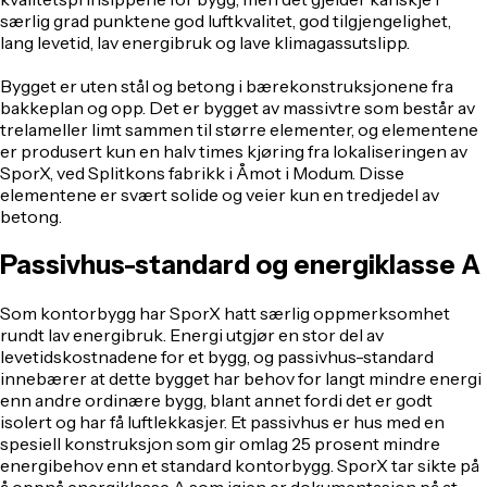
særlig grad punktene god luftkvalitet, god tilgjengelighet,
lang levetid, lav energibruk og lave klimagassutslipp.
Bygget er uten stål og betong i bærekonstruksjonene fra
bakkeplan og opp. Det er bygget av massivtre som består av
trelameller limt sammen til større elementer, og elementene
er produsert kun en halv times kjøring fra lokaliseringen av
SporX, ved Splitkons fabrikk i Åmot i Modum. Disse
elementene er svært solide og veier kun en tredjedel av
betong.
Passivhus-standard og energiklasse A
Som kontorbygg har SporX hatt særlig oppmerksomhet
rundt lav energibruk. Energi utgjør en stor del av
levetidskostnadene for et bygg, og passivhus-standard
innebærer at dette bygget har behov for langt mindre energi
enn andre ordinære bygg, blant annet fordi det er godt
isolert og har få luftlekkasjer. Et passivhus er hus med en
spesiell konstruksjon som gir omlag 25 prosent mindre
energibehov enn et standard kontorbygg. SporX tar sikte på
å oppnå energiklasse A som igjen er dokumentasjon på at