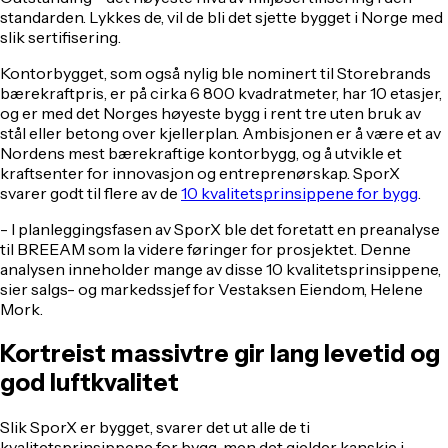
standarden. Lykkes de, vil de bli det sjette bygget i Norge med
slik sertifisering.
Kontorbygget, som også nylig ble nominert til Storebrands
bærekraftpris, er på cirka 6 800 kvadratmeter, har 10 etasjer,
og er med det Norges høyeste bygg i rent tre uten bruk av
stål eller betong over kjellerplan. Ambisjonen er å være et av
Nordens mest bærekraftige kontorbygg, og å utvikle et
kraftsenter for innovasjon og entreprenørskap. SporX
svarer godt til flere av de
10 kvalitetsprinsippene for bygg
.
- I planleggingsfasen av SporX ble det foretatt en preanalyse
til BREEAM som la videre føringer for prosjektet. Denne
analysen inneholder mange av disse 10 kvalitetsprinsippene,
sier salgs- og markedssjef for Vestaksen Eiendom, Helene
Mork.
Kortreist massivtre gir lang levetid og
god luftkvalitet
Slik SporX er bygget, svarer det ut alle de ti
kvalitetsprinsippene for bygg, men det gjelder kanskje i