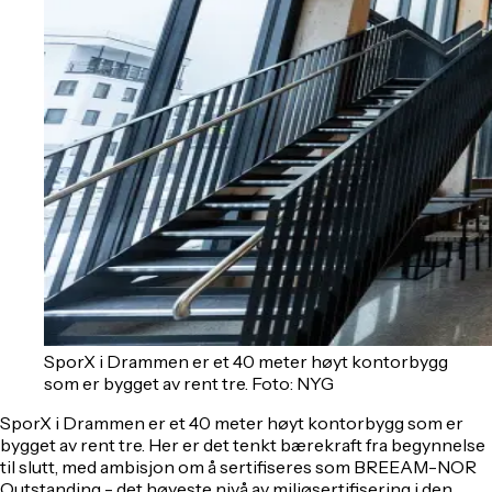
SporX i Drammen er et 40 meter høyt kontorbygg
som er bygget av rent tre. Foto: NYG
SporX i Drammen er et 40 meter høyt kontorbygg som er
bygget av rent tre. Her er det tenkt bærekraft fra begynnelse
til slutt, med ambisjon om å sertifiseres som BREEAM-NOR
Outstanding - det høyeste nivå av miljøsertifisering i den