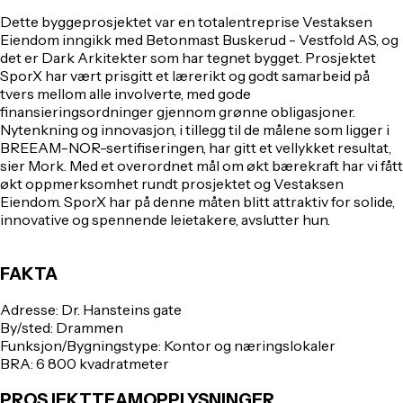
Dette byggeprosjektet var en totalentreprise Vestaksen
Eiendom inngikk med Betonmast Buskerud - Vestfold AS, og
det er Dark Arkitekter som har tegnet bygget. Prosjektet
SporX har vært prisgitt et lærerikt og godt samarbeid på
tvers mellom alle involverte, med gode
finansieringsordninger gjennom grønne obligasjoner.
Nytenkning og innovasjon, i tillegg til de målene som ligger i
BREEAM-NOR-sertifiseringen, har gitt et vellykket resultat,
sier Mork. Med et overordnet mål om økt bærekraft har vi fått
økt oppmerksomhet rundt prosjektet og Vestaksen
Eiendom. SporX har på denne måten blitt attraktiv for solide,
innovative og spennende leietakere, avslutter hun.
FAKTA
Adresse:
Dr. Hansteins gate
By/sted:
Drammen
Funksjon/Bygningstype:
Kontor og næringslokaler
BRA:
6 800 kvadratmeter
PROSJEKTTEAMOPPLYSNINGER