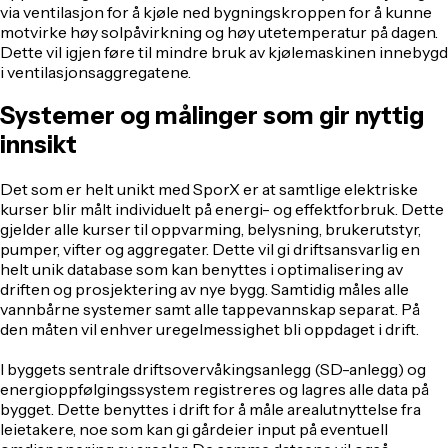
via ventilasjon for å kjøle ned bygningskroppen for å kunne
motvirke høy solpåvirkning og høy utetemperatur på dagen.
Dette vil igjen føre til mindre bruk av kjølemaskinen innebygd
i ventilasjonsaggregatene.
Systemer og målinger som gir nyttig
innsikt
Det som er helt unikt med SporX er at samtlige elektriske
kurser blir målt individuelt på energi- og effektforbruk. Dette
gjelder alle kurser til oppvarming, belysning, brukerutstyr,
pumper, vifter og aggregater. Dette vil gi driftsansvarlig en
helt unik database som kan benyttes i optimalisering av
driften og prosjektering av nye bygg. Samtidig måles alle
vannbårne systemer samt alle tappevannskap separat. På
den måten vil enhver uregelmessighet bli oppdaget i drift.
I byggets sentrale driftsovervåkingsanlegg (SD-anlegg) og
energioppfølgingssystem registreres og lagres alle data på
bygget. Dette benyttes i drift for å måle arealutnyttelse fra
leietakere, noe som kan gi gårdeier input på eventuell