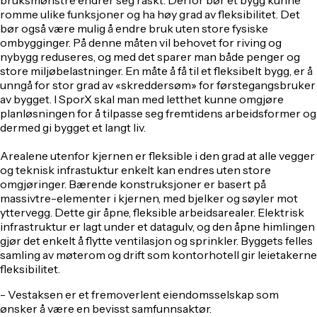
romme ulike funksjoner og ha høy grad av fleksibilitet. Det
bør også være mulig å endre bruk uten store fysiske
ombygginger. På denne måten vil behovet for riving og
nybygg reduseres, og med det sparer man både penger og
store miljøbelastninger. En måte å få til et fleksibelt bygg, er å
unngå for stor grad av «skreddersøm» for førstegangsbruker
av bygget. I SporX skal man med letthet kunne omgjøre
planløsningen for å tilpasse seg fremtidens arbeidsformer og
dermed gi bygget et langt liv.
Arealene utenfor kjernen er fleksible i den grad at alle vegger
og teknisk infrastuktur enkelt kan endres uten store
omgjøringer. Bærende konstruksjoner er basert på
massivtre-elementer i kjernen, med bjelker og søyler mot
yttervegg. Dette gir åpne, fleksible arbeidsarealer. Elektrisk
infrastruktur er lagt under et datagulv, og den åpne himlingen
gjør det enkelt å flytte ventilasjon og sprinkler. Byggets felles
samling av møterom og drift som kontorhotell gir leietakerne
fleksibilitet.
- Vestaksen er et fremoverlent eiendomsselskap som
ønsker å være en bevisst samfunnsaktør.