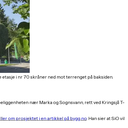
te etasje i nr 70 skråner ned mot terrenget på baksiden.
beliggenheten nær Marka og Sognsvann, rett ved Kringsjå T-
er om prosjektet i en artikkel på bygg.no
. Han sier at SiO vil