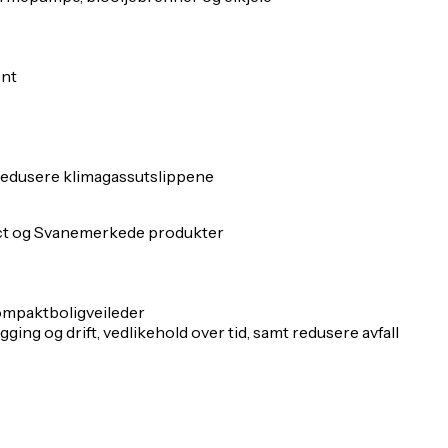
ent
å redusere klimagassutslippene
t og Svanemerkede produkter
ompaktboligveileder
ing og drift, vedlikehold over tid, samt redusere avfall