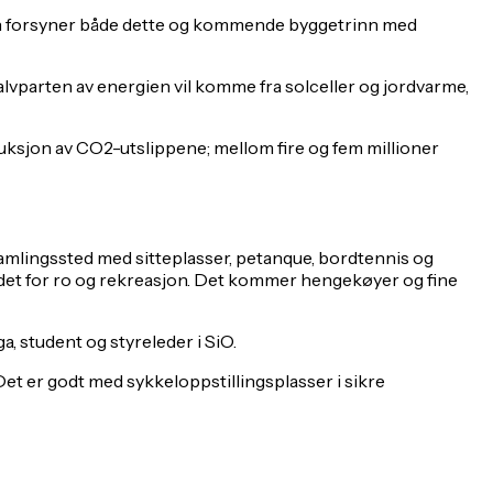
en forsyner både dette og kommende byggetrinn med
alvparten av energien vil komme fra solceller og jordvarme,
eduksjon av CO2-utslippene; mellom fire og fem millioner
 samlingssted med sitteplasser, petanque, bordtennis og
et for ro og rekreasjon. Det kommer hengekøyer og fine
a, student og styreleder i SiO.
t er godt med sykkeloppstillingsplasser i sikre