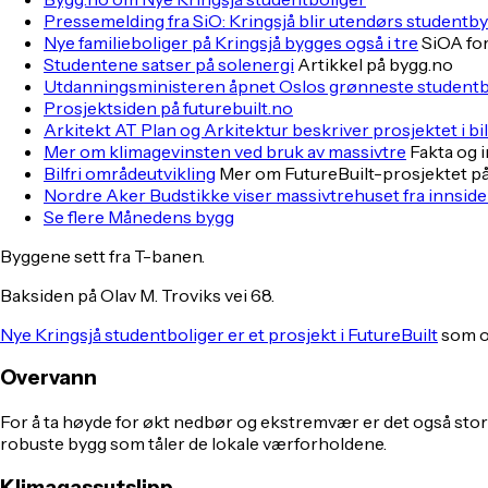
Pressemelding fra SiO: Kringsjå blir utendørs studentby
Nye familieboliger på Kringsjå bygges også i tre
SiOA for
Studentene satser på solenergi
Artikkel på bygg.no
Utdanningsministeren åpnet Oslos grønneste studentb
Prosjektsiden på futurebuilt.no
Arkitekt AT Plan og Arkitektur beskriver prosjektet i bi
Mer om klimagevinsten ved bruk av massivtre
Fakta og 
Bilfri områdeutvikling
Mer om FutureBuilt-prosjektet p
Nordre Aker Budstikke viser massivtrehuset fra innsid
Se flere Månedens bygg
Byggene sett fra T-banen.
Baksiden på Olav M. Troviks vei 68.
Nye Kringsjå studentboliger er et prosjekt i FutureBuilt
som o
Overvann
For å ta høyde for økt nedbør og ekstremvær er det også stor
robuste bygg som tåler de lokale værforholdene.
Klimagassutslipp