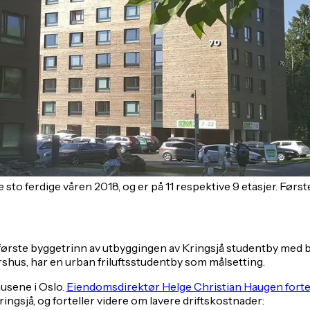
 sto ferdige våren 2018, og er på 11 respektive 9 etasjer. Førs
første byggetrinn av utbyggingen av Kringsjå studentby med 
hus, har en urban friluftsstudentby som målsetting.
usene i Oslo.
Eiendomsdirektør Helge Christian Haugen fortell
ingsjå, og forteller videre om lavere driftskostnader: