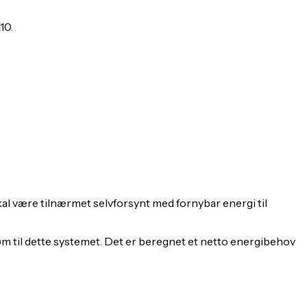
10.
kal være tilnærmet selvforsynt med fornybar energi til
m til dette systemet. Det er beregnet et netto energibehov