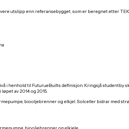
lavere utslipp enn referansebygget, som er beregnet etter TEK
ma
 i henhold til FuturueBuilts definisjon. Kringsjå studentby s
 løpet av 2014 og 2015.
mepumpe, biooljebrenner og elkjel. Solceller bidrar med strø
armepumpe, biooljebrenner og elkjele