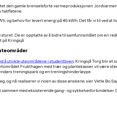
tattet den gamle brenselsfyrte varmeproduksjonen. Jordvarm
 takflatene.
 og behov for levert energi på 46 kWh. Det får vi til ved at h
 i styret. De er opptatte av å bidra til samfunnsmålet om en r
 på Kringsjå.
e uteområder
med å utvikle uteområdene i studentbyen
. Kringsjå Torg blir et
området Frukthagen med trær og plantekasser, vil være sted
tendørs treningspark og en treningshinderløype.
eg, og nå realiserer vi noen av disse ønskene, sier Vetle Bo Sag
t sammen med eksisterende gang- og sykkelveiforbindelser. De