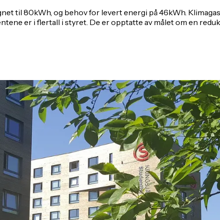
et til 80kWh, og behov for levert energi på 46kWh. Klimagassu
ene er i flertall i styret. De er opptatte av målet om en reduk