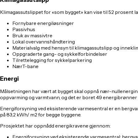
Klimagassutslippet for «som bygget» kan vise til 52 prosent 
Fornybare energiløsninger
Passivhus
Bruk av massivtre
Lokal overvannshåndtering
Materialvalg med hensyn til klimagassutslipp og innekli
Oppgraderte gang- og sykkelforbindelser
Tilrettelegging for sykkelparkering
NærT-bane
Energi
Målsetningen har vært at bygget skal oppnå nær-nullenerginivå
oppvarming og varmtvann, og det er boret 49 energibrønner i
Energiforsyning ved eksisterende varmesentral er en bergvar
på 83,2 kWh/ m2 for begge byggene.
Prosjektet har oppnådd energikravene gjennom:
Energiforsyning ved eksisterende varmesentral: bergv