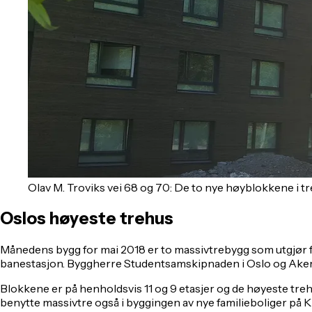
Olav M. Troviks vei 68 og 70: De to nye høyblokkene i tre
Oslos høyeste trehus
Månedens bygg for mai 2018 er to massivtrebygg som utgjør 
banestasjon.
Byggherre Studentsamskipnaden i Oslo og Akers
Blokkene er på henholdsvis 11 og 9 etasjer og de høyeste treh
benytte massivtre også i byggingen av nye familieboliger på Kr