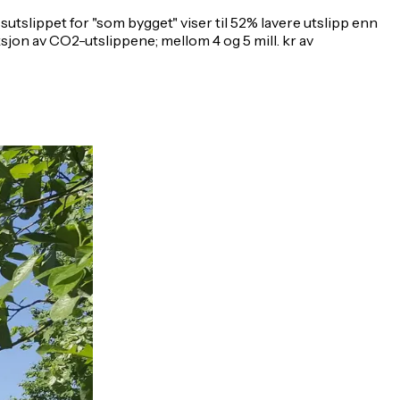
tslippet for "som bygget" viser til 52% lavere utslipp enn
sjon av CO2-utslippene; mellom 4 og 5 mill. kr av