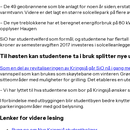
– De 49 geobrønnene som ble anlagt for noen år siden, ers
varmtvann. Videre er det lagt en større solcellepark på flere av
– De nye treblokkene har et beregnet energiforbruk på 80 kWh,
opplyser Haugen.
SiO har studentvelferd som formål, og studentene har flertall
kroner av semesteravgiften 2017 investeres i solcelleanlegget
Til høsten kan studentene ta i bruk splitter ny
Som en del av revitaliseringen av Kringsjå går SiO nå i gang 
vannspeil som kan brukes som skøytebane om vinteren. Grønt
sitteområder med muligheter for grilling. Det etableres en u
- Vi har lyttet til hva studentene som bor på Kringsjå ønsker s
I forbindelse med utbyggingen blir studentbyen bedre knytte
parkeringsområder med god belysning.
Lenker for videre lesing
Bygg.no om Nye Kringsjå studentboliger