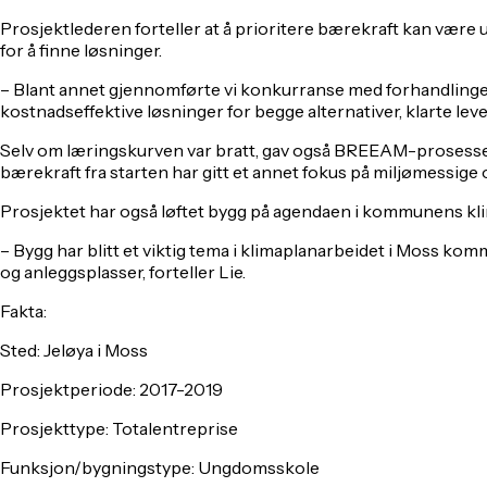
Prosjektlederen forteller at å prioritere bærekraft kan være
for å finne løsninger.
– Blant annet gjennomførte vi konkurranse med forhandlinger og
kostnadseffektive løsninger for begge alternativer, klarte lev
Selv om læringskurven var bratt, gav også BREEAM-prosessen f
bærekraft fra starten har gitt et annet fokus på miljømessige o
Prosjektet har også løftet bygg på agendaen i kommunens kl
– Bygg har blitt et viktig tema i klimaplanarbeidet i Moss kom
og anleggsplasser, forteller Lie.
Fakta:
Sted:
Jeløya i Moss
Prosjektperiode:
2017-2019
Prosjekttype:
Totalentreprise
Funksjon/bygningstype:
Ungdomsskole