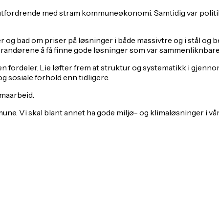
 utfordrende med stram kommuneøkonomi. Samtidig var politike
 bad om priser på løsninger i både massivtre og i stål og beto
erandørene å få finne gode løsninger som var sammenliknbare på
ordeler. Lie løfter frem at struktur og systematikk i gjennom
g sosiale forhold enn tidligere.
imaarbeid.
mune. Vi skal blant annet ha gode miljø- og klimaløsninger i v