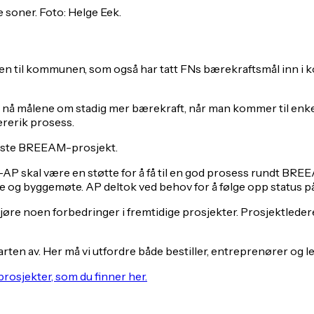
 soner. Foto: Helge Eek.
nen til kommunen, som også har tatt FNs bærekraftsmål inn 
id å nå målene om stadig mer bærekraft, når man kommer til enke
ærerik prosess.
ørste BREEAM-prosjekt.
al være en støtte for å få til en god prosess rundt BREEAM og
 og byggemøte. AP deltok ved behov for å følge opp status på 
 gjøre noen forbedringer i fremtidige prosjekter. Prosjektled
ten av. Her må vi utfordre både bestiller, entreprenører og le
rosjekter, som du finner her.