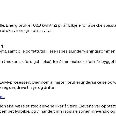
 Energibruk er 68,3 kwh/m2 pr år. Elkjele for å dekke spissl
uk av energi i form av lys.
g.
omt, samt olje og fettutskillere i spesialundervisningsrommen
(mekanisk ferdigstillelse), for å minimalisere feil når bygget b
AM-prosessen. Gjennom allmøter, brukerundersøkelse og work
eg der, drive tilsyn og drifte.
et.
n skal være et sted elevene liker å være. Elevene var opptatt av
dempet lydbilde, og vi har delt inn i sosiale soner innvendig og 