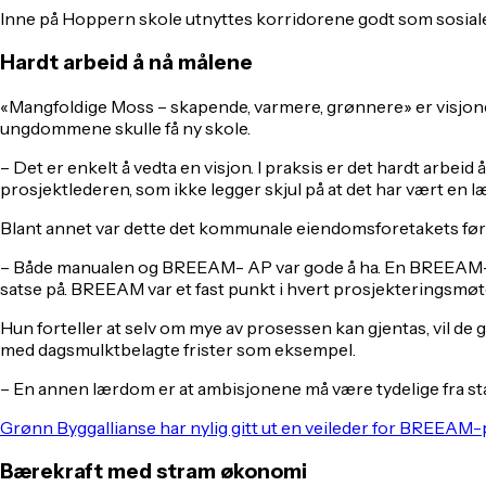
Inne på Hoppern skole utnyttes korridorene godt som sosiale
Hardt arbeid å nå målene
«Mangfoldige Moss – skapende, varmere, grønnere» er visjo
ungdommene skulle få ny skole.
– Det er enkelt å vedta en visjon. I praksis er det hardt arbe
prosjektlederen, som ikke legger skjul på at det har vært en l
Blant annet var dette det kommunale eiendomsforetakets f
– Både manualen og BREEAM- AP var gode å ha. En BREEAM-AP sk
satse på. BREEAM var et fast punkt i hvert prosjekteringsmøte
Hun forteller at selv om mye av prosessen kan gjentas, vil de
med dagsmulktbelagte frister som eksempel.
– En annen lærdom er at ambisjonene må være tydelige fra star
Grønn Byggallianse har nylig gitt ut en veileder for BREEAM-p
Bærekraft med stram økonomi