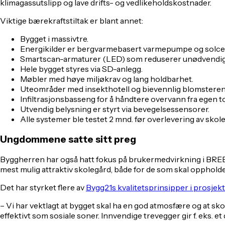
klimagassutslipp og lave drifts- og vedlikeholdskostnader.
Viktige bærekraftstiltak er blant annet:
Bygget i massivtre.
Energikilder er bergvarmebasert varmepumpe og solcelle.
Smartscan-armaturer (LED) som reduserer unødvendig br
Hele bygget styres via SD-anlegg.
Møbler med høye miljøkrav og lang holdbarhet.
Uteområder med insekthotell og bievennlig blomsteren
Infiltrasjonsbasseng for å håndtere overvann fra egen t
Utvendig belysning er styrt via bevegelsessensorer.
Alle systemer ble testet 2 mnd. før overlevering av skolen 
Ungdommene satte sitt preg
Byggherren har også hatt fokus på brukermedvirkning i BREE
mest mulig attraktiv skolegård, både for de som skal oppholde s
Det har styrket flere av
Bygg21s kvalitetsprinsipper i prosjekt
– Vi har vektlagt at bygget skal ha en god atmosfære og at skole
effektivt som sosiale soner. Innvendige trevegger gir f. eks. et 