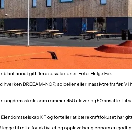
 blant annet gitt flere sosiale soner. Foto: Helge Eek.
g med hverken BREEAM-NOR, solceller eller massivtre fra før. Vi
n ungdomsskole som rommer 450 elever og 50 ansatte. Til sa
endomsselskap KF og forteller at bærekraftfokuset har gitt f
å legge til rette for aktivitet og opplevelser gjennom en godt p