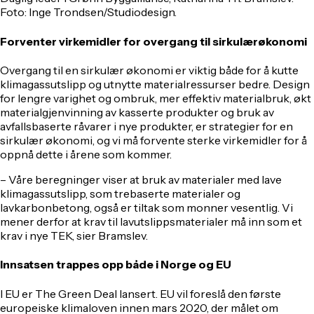
Foto: Inge Trondsen/Studiodesign.
Forventer virkemidler for overgang til sirkulærøkonomi
Overgang til en sirkulær økonomi er viktig både for å kutte
klimagassutslipp og utnytte materialressurser bedre. Design
for lengre varighet og ombruk, mer effektiv materialbruk, økt
materialgjenvinning av kasserte produkter og bruk av
avfallsbaserte råvarer i nye produkter, er strategier for en
sirkulær økonomi, og vi må forvente sterke virkemidler for å
oppnå dette i årene som kommer.
– Våre beregninger viser at bruk av materialer med lave
klimagassutslipp, som trebaserte materialer og
lavkarbonbetong, også er tiltak som monner vesentlig. Vi
mener derfor at krav til lavutslippsmaterialer må inn som et
krav i nye TEK, sier Bramslev.
Innsatsen trappes opp både i Norge og EU
I EU er The Green Deal lansert. EU vil foreslå den første
europeiske klimaloven innen mars 2020, der målet om