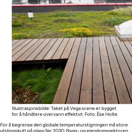
Illustrasjonsbilde: Taket på Vega scene er bygget
for å håndtere overvann effektivt. Foto: Èse Holte.
For å begrense den globale temperaturstigningen må store
utslippskutt på plass før 2030. Bygg- og eiendomssektoren