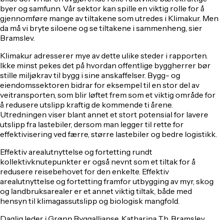
byer og samfunn. Vår sektor kan spille en viktig rolle for å
gjennomføre mange av tiltakene som utredes i Klimakur. Men
da må vi bryte siloene og se tiltakene i sammenheng, sier
Bramslev.
Klimakur adresserer mye av dette ulike steder i rapporten.
Ikke minst pekes det på hvordan offentlige byggherrer bør
stille miljøkrav til bygg i sine anskaffelser. Bygg- og
eiendomssektoren bidrar for eksempel til en stor del av
veitransporten, som blir løftet frem som et viktig område for
å redusere utslipp kraftig de kommende ti årene.
Utredningen viser blant annet et stort potensial for lavere
utslipp fra lastebiler, dersom man legger til rette for
effektivisering ved færre, større lastebiler og bedre logistikk.
Effektiv arealutnyttelse og fortetting rundt
kollektivknutepunkter er også nevnt som et tiltak for å
redusere reisebehovet for den enkelte. Effektiv
arealutnyttelse og fortetting framfor utbygging av myr, skog
og landbruksarealer er et annet viktig tiltak, både med
hensyn til klimagassutslipp og biologisk mangfold.
Daglig leder i Grønn Byggallianse, Katharina Th. Bramslev.