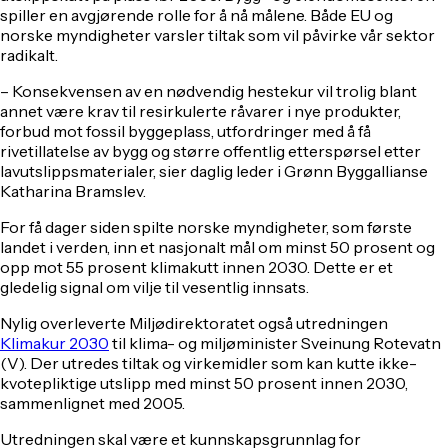
spiller en avgjørende rolle for å nå målene. Både EU og
norske myndigheter varsler tiltak som vil påvirke vår sektor
radikalt.
– Konsekvensen av en nødvendig hestekur vil trolig blant
annet være krav til resirkulerte råvarer i nye produkter,
forbud mot fossil byggeplass, utfordringer med å få
rivetillatelse av bygg og større offentlig etterspørsel etter
lavutslippsmaterialer, sier daglig leder i Grønn Byggallianse
Katharina Bramslev.
For få dager siden spilte norske myndigheter, som første
landet i verden, inn et nasjonalt mål om minst 50 prosent og
opp mot 55 prosent klimakutt innen 2030. Dette er et
gledelig signal om vilje til vesentlig innsats.
Nylig overleverte Miljødirektoratet også utredningen
Klimakur 2030
til klima- og miljøminister Sveinung Rotevatn
(V). Der utredes tiltak og virkemidler som kan kutte ikke-
kvotepliktige utslipp med minst 50 prosent innen 2030,
sammenlignet med 2005.
Utredningen skal være et kunnskapsgrunnlag for