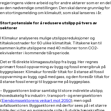
regjeringens videre arbeid og for andre aktører som er en del
av den nødvendige omstillingen. Den skal danne grunnlag for
en stortingsmelding om klimakutt, som skal lanseres i år.
Stort potensiale for å redusere utslipp på tvers av
sektorer
I Klimakur analyseres mulige utslippsreduksjoner og
tiltakskostnader for 60 ulike klimatiltak. Tiltakene kan til
sammen kutte utslippene med 40 millioner tonn CO2-
ekvivalenter i kommende tiårsperiode.
Det er få direkte klimagassutslipp fra bygg. Her regnes
primært fossil oppvarming av bygg og fossil energibruk på
byggeplasser. Klimakur foreslår tiltak for å stanse all fossil
oppvarming av bygg, også med gass, og den foreslår tiltak for
å stanse fossil energi til byggvarme på byggeplass.
– Byggsektoren bidrar samtidig til store indirekte utslipp,
hovedsakelig fra industri-, transport- og energisektoren
(
Eiendomssektorens veikart mot 2050
), men også
avfallssektoren. Byggsektoren må derfor sees på i et større
bilde der vi har en avgjørende rolle i å utvikle bærekraftige