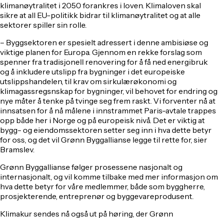
klimanøytralitet i 2050 forankres i loven. Klimaloven skal
sikre at all EU-politikk bidrar til klimanøytralitet og at alle
sektorer spiller sin rolle.
– Byggsektoren er spesielt adressert i denne ambisiøse og
viktige planen for Europa. Gjennom en rekke forslag som
spenner fra tradisjonell renovering for å få ned energibruk
og å inkludere utslipp fra bygninger i det europeiske
utslippshandelen, til krav om sirkulærøkonomi og
klimagassregsnskap for bygninger, vil behovet for endring og
nye måter å tenke på tvinge seg frem raskt. Vi forventer nå at
innsatsen for å nå målene i innstrammet Paris-avtale trappes
opp både her i Norge og på europeisk nivå. Det er viktig at
bygg- og eiendomssektoren setter seg inn i hva dette betyr
for oss, og det vil Grønn Byggallianse legge til rette for, sier
Bramslev.
Grønn Byggallianse følger prosessene nasjonalt og
internasjonalt, og vil komme tilbake med mer informasjon om
hva dette betyr for våre medlemmer, både som byggherre,
prosjekterende, entreprenør og byggevareprodusent.
Klimakur sendes nå også ut på høring, der Grønn