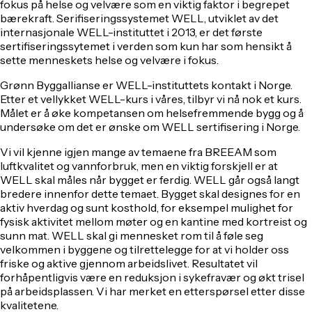
fokus på helse og velvære som en viktig faktor i begrepet
bærekraft. Serifiseringssystemet WELL, utviklet av det
internasjonale WELL-
instituttet i 2013, er det første
sertifiseringssytemet i verden som kun har som hensikt å
sette menneskets helse og velvære i fokus.
Grønn Byggallianse er WELL-instituttets kontakt i Norge.
Etter et vellykket WELL-kurs i våres, tilbyr vi nå nok et kurs.
Målet er å øke kompetansen om helsefremmende bygg og å
undersøke om det er ønske om WELL sertifisering i Norge.
Vi vil kjenne igjen mange av temaene fra BREEAM som
luftkvalitet og vannforbruk, men en viktig forskjell er at
WELL skal måles når bygget er ferdig. WELL går også langt
bredere innenfor dette temaet. Bygget skal designes for en
aktiv hverdag og sunt kosthold, for eksempel mulighet for
fysisk aktivitet mellom møter og en kantine med kortreist og
sunn mat. WELL skal gi mennesket rom til å føle seg
velkommen i byggene og tilrettelegge for at vi holder oss
friske og aktive gjennom arbeidslivet. Resultatet vil
forhåpentligvis være en reduksjon i sykefravær og økt trisel
på arbeidsplassen. Vi har merket en etterspørsel etter disse
kvalitetene.