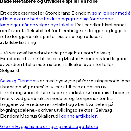
Både leietakere og utviklere spiller en rolle
Ett godt eksempel er Storebrand Eiendom,
som jobber med å
gi leietakerne bedre beslutningsgrunnlag for grønne
løsninger når de velger nye lokaler
. Det handler blant annet
om å ivareta fleksibilitet for fremtidige endringer og legge til
rette for gjenbruk, sparte ressurser og redusert
avfallsbelastning.
– Vi ser også banebrytende prosjekter som Selvaag
Eiendoms «fra eie-til-leie» og Mustad Eiendoms kartlegging
av verdien til alle materialene i Lilleakerbyen, forteller
Solgaard.
Selvaag Eiendom
ser med nye øyne på forretningsmodellene
i bransjen. «Spørsmålet vi har stilt oss er om en ny
forretningsmodell kan skape en sirkulærøkonomisk bransje
hvor vi ved gjenbruk av moduler og komponenter fra
byggene våre reduserer avfallet og øker kvaliteten på
bygningsdelene,» skriver utviklingsdirektør i Selvaag
Eiendom Magnus Skallerud i
denne artikkelen
.
Grønn Byggallianse er i gang med å oppdatere