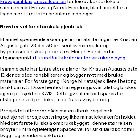
kravspesifikasjonsveilederen
for leie av kontorlokaler
sammen med Enova og Norsk Eiendom, blant annet for å
legge mer til rette for sirkulære løsninger.
Brøyter vei for storskala gjenbruk
Et annet spennende eksempel er rehabiliteringen av Kristian
Augusts gate 23, der 50 prosent av materialer og
bygningsdeler skal gjenbrukes. Høegh Eiendom tar
utgangspunkt i
FutureBuilts kriterier for sirkulære bygg
.
I samme gate har Entra store planer for Kristian Augusts gate
13, der de både rehabiliterer og bygger nytt med brukte
materialer. For første gang i Norge blir etasjeskillere i betong
brukt på nytt. Disse hentes fra regjeringskvartalet og brukes
igjen i prosjektet i KA13. Dette gjør at miljøet spares for
utslippene ved produksjon og frakt av ny betong.
Prosjektet utfordrer både materialbruk, regelverk,
tradisjonell prosjektstyring og ikke minst leietakerforholdet.
Med det første fullskala ombruksbygget i denne størrelsen
brøyter Entra og leietager Spaces vei for sirkulærøkonomi i
bygg- og eiendomssektoren.