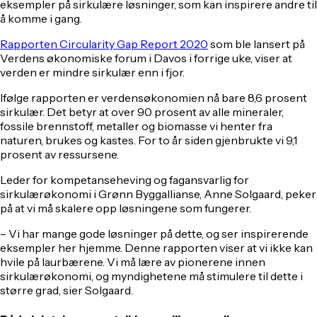
eksempler på sirkulære løsninger, som kan inspirere andre til
å komme i gang.
Rapporten Circularity Gap Report 2020
som ble lansert på
Verdens økonomiske forum i Davos i forrige uke, viser at
verden er mindre sirkulær enn i fjor.
Ifølge rapporten er verdensøkonomien nå bare 8,6 prosent
sirkulær. Det betyr at over 90 prosent av alle mineraler,
fossile brennstoff, metaller og biomasse vi henter fra
naturen, brukes og kastes. For to år siden gjenbrukte vi 9,1
prosent av ressursene.
Leder for kompetanseheving og fagansvarlig for
sirkulærøkonomi i Grønn Byggallianse, Anne Solgaard, peker
på at vi må skalere opp løsningene som fungerer.
– Vi har mange gode løsninger på dette, og ser inspirerende
eksempler her hjemme. Denne rapporten viser at vi ikke kan
hvile på laurbærene. Vi må lære av pionerene innen
sirkulærøkonomi, og myndighetene må stimulere til dette i
større grad, sier Solgaard.