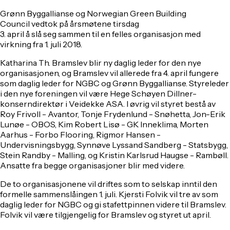
Grønn Byggallianse og Norwegian Green Building
Council vedtok på årsmøtene tirsdag
3. april å slå seg sammen til en felles organisasjon med
virkning fra 1. juli 2018.
Katharina Th. Bramslev blir ny daglig leder for den nye
organisasjonen, og Bramslev vil allerede fra 4. april fungere
som daglig leder for NGBC og Grønn Byggallianse. Styreleder
i den nye foreningen vil være Hege Schøyen Dillner-
konserndirektør i Veidekke ASA. I øvrig vil styret bestå av
Roy Frivoll - Avantor, Tonje Frydenlund - Snøhetta, Jon-Erik
Lunøe - OBOS, Kim Robert Lisø - GK Inneklima, Morten
Aarhus - Forbo Flooring, Rigmor Hansen -
Undervisningsbygg, Synnøve Lyssand Sandberg - Statsbygg,
Stein Randby - Malling, og Kristin Karlsrud Haugse - Rambøll.
Ansatte fra begge organisasjoner blir med videre.
De to organisasjonene vil driftes som to selskap inntil den
formelle sammenslåingen 1. juli. Kjersti Folvik vil tre av som
daglig leder for NGBC og gi stafettpinnen videre til Bramslev.
Folvik vil være tilgjengelig for Bramslev og styret ut april.