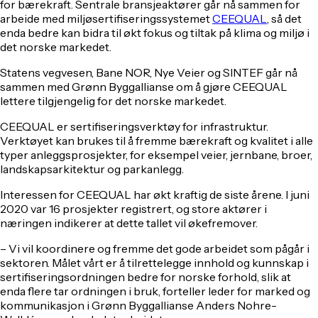
for bærekraft. Sentrale bransjeaktører går nå sammen for
arbeide med miljøsertifiseringssystemet
CEEQUAL
, så det
enda bedre kan bidra til økt fokus og tiltak på klima og miljø i
det norske markedet.
Statens vegvesen, Bane NOR, Nye Veier og SINTEF går nå
sammen med Grønn Byggallianse om å gjøre CEEQUAL
lettere tilgjengelig for det norske markedet.
CEEQUAL er sertifiseringsverktøy for infrastruktur.
Verktøyet kan brukes til å fremme bærekraft og kvalitet i alle
typer anleggsprosjekter, for eksempel veier, jernbane, broer,
landskapsarkitektur og parkanlegg.
Interessen for CEEQUAL har økt kraftig de siste årene. I juni
2020 var 16 prosjekter registrert, og store aktører i
næringen indikerer at dette tallet vil økefremover.
– Vi vil koordinere og fremme det gode arbeidet som pågår i
sektoren. Målet vårt er å tilrettelegge innhold og kunnskap i
sertifiseringsordningen bedre for norske forhold, slik at
enda flere tar ordningen i bruk, forteller leder for marked og
kommunikasjon i Grønn Byggallianse Anders Nohre-