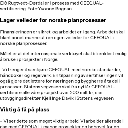
E18 Rugtvedt-Dørdal er i prosess med CEEQUAL-
sertifisering. Foto:
Yvonne Rognan.
Lager veileder for norske planprosesser
Finansieringen er sikret, og arbeidet er i gang. Arbeidet skal
blant annet munne ut i en egen veileder for CEEQUAL i
norske planprosesser.
Målet er at det internasjonale verktøyet skal bli enklest mulig
å bruke i prosjekter i Norge.
–Vi trenger å samkjøre CEEQUAL med norske standarder,
håndbøker og regelverk. En tilpasning av sertifiseringen vil
også gjøre det lettere for næringen og byggherre å ta del i
prosessen. Statens vegvesen skal fra nyttår CEEQUAL-
sertifisere alle våre prosjekt over 200 mill. kr., sier
utbyggingsdirektør Kjell Inge Davik i Statens vegvesen.
Viktig å få på plass
– Vi ser dette som meget viktig arbeid. Vi arbeider allerede i
dag med CEEQUAL i mange prosjekter og behovet for en