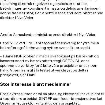
tilpasning til norsk regelverk og praksis er til stede.
Betydningen av koordinert innsats og deling av erfaringer i
denne fasen er stor, sier Anette Aanesland, administrerende
direktør i Nye Veier.
Anette Aanesland, administrerende direktør i Nye Veier
.
Bane NOR ved Gry Dahl, fagområdeansvarlig for ytre miljø,
bekrefter også behovet og nytten av et slikt prosjekt.
– I Bane NOR jobber vi med å øke fokuset på bærekraft og
lanserer snart ny bærekraftstrategi. CEEQUAL er et
spennende verktøy for å løfte våre prosjekter enda noen
hakk. Vi ser frem til å få testet ut verktøyet og delta i
prosjektet, sier Dahl.
Stor interesse blant medlemmer
Prosjektressursen er nå på plass, og Norconsult skal bidra til
å koordinere arbeidet. SINTEF som leder bransjenettverket
Grønn anleggsektor vil ta aktiv del i prosjektet.